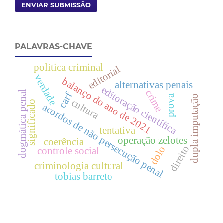
ENVIAR SUBMISSÃO
PALAVRAS-CHAVE
política criminal
editorial
verdade
balanço do ano de 2021
alternativas penais
editoração científica
crime
dogmática penal
carf
prova
dupla imputação
cultura
significado
acordos de não persecução penal
tentativa
operação zelotes
coerência
direito
dolo
controle social
criminologia cultural
tobias barreto