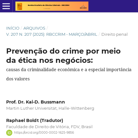
INÍCIO
/
ARQUIVOS
/
V. 207 N. 207 (2025): RBCCRIM - MARÇO/ABRIL
/
Direito penal
Prevenção do crime por meio
da ética nos negócios:
causas da criminalidade econômica e a especial importância
dos valores
Prof. Dr. Kai-D. Bussmann
Martin Luther Universität, Halle-Wittenberg
Raphael Boldt (Tradutor)
Faculdade de Direito de Vitória, FDV, Brasil
https://orcid.org/0000-0002-1625-9856