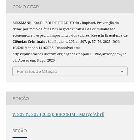
COMO CITAR
BUSSMANN, Kai-D.; BOLDT (TRADUTOR) , Raphael. Prevenção do
crime por meio da ética nos negócios:: causas da criminalidade
econômica e a especial importância dos valores.
Revista Brasileira de
Ciências Criminais
, São Paulo, v. 207, n. 207, p. 57–76, 2025. DOI:
10.5281/zenodo.14162753. Disponível em:
https://publicacoes.ibccrim.org.br/index.php/RBCCRIM/article/view/17
58. Acesso em: 8 ago. 2026.
Fomatos de Citação
EDIÇÃO
v. 207 n. 207 (2025): RBCCRIM - Março/Abril
SEÇÃO