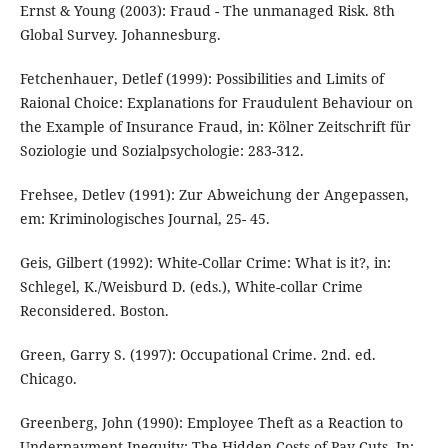
Ernst & Young (2003): Fraud - The unmanaged Risk. 8th
Global Survey. Johannesburg.
Fetchenhauer, Detlef (1999): Possibilities and Limits of
Raional Choice: Explanations for Fraudulent Behaviour on
the Example of Insurance Fraud, in: Kölner Zeitschrift für
Soziologie und Sozialpsychologie: 283-312.
Frehsee, Detlev (1991): Zur Abweichung der Angepassen,
em: Kriminologisches Journal, 25- 45.
Geis, Gilbert (1992): White-Collar Crime: What is it?, in:
Schlegel, K./Weisburd D. (eds.), White-collar Crime
Reconsidered. Boston.
Green, Garry S. (1997): Occupational Crime. 2nd. ed.
Chicago.
Greenberg, John (1990): Employee Theft as a Reaction to
Underpayment Inequity: The Hidden Costs of Pay Cuts. In: