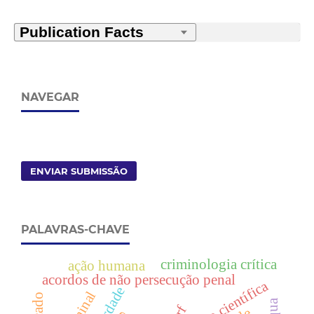
NAVEGAR
ENVIAR SUBMISSÃO
PALAVRAS-CHAVE
criminologia crítica
ação humana
acordos de não persecução penal
verdade