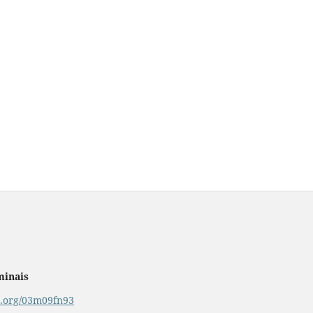
minais
or.org/03m09fn93