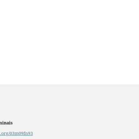
minais
or.org/03m09fn93