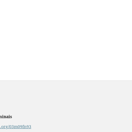
minais
or.org/03m09fn93