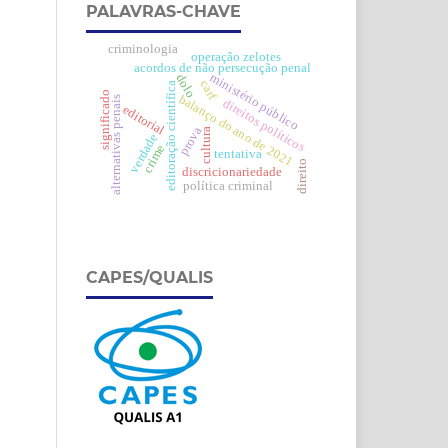
PALAVRAS-CHAVE
criminologia
operação zelotes
acordos de não persecução penal
ministério público
dolo
carf
editoração científica
significado
balanço do ano de 2021
alternativas penais
direitos políticos
editorial
prova
cultura
verdade
crime
tentativa
direito
discricionariedade
política criminal
CAPES/QUALIS