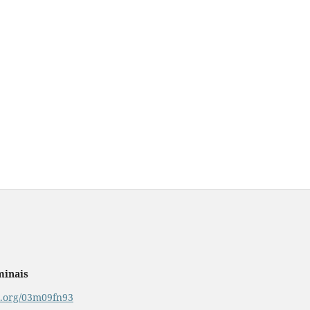
minais
or.org/03m09fn93