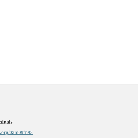
minais
or.org/03m09fn93