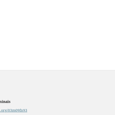
minais
or.org/03m09fn93