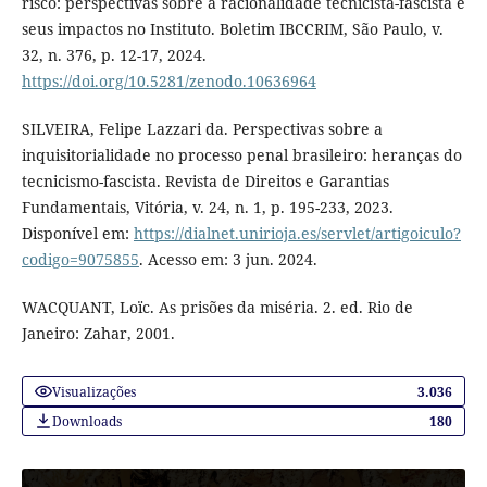
risco: perspectivas sobre a racionalidade tecnicista-fascista e
seus impactos no Instituto. Boletim IBCCRIM, São Paulo, v.
32, n. 376, p. 12-17, 2024.
https://doi.org/10.5281/zenodo.10636964
SILVEIRA, Felipe Lazzari da. Perspectivas sobre a
inquisitorialidade no processo penal brasileiro: heranças do
tecnicismo-fascista. Revista de Direitos e Garantias
Fundamentais, Vitória, v. 24, n. 1, p. 195-233, 2023.
Disponível em:
https://dialnet.unirioja.es/servlet/artigoiculo?
codigo=9075855
. Acesso em: 3 jun. 2024.
WACQUANT, Loïc. As prisões da miséria. 2. ed. Rio de
Janeiro: Zahar, 2001.
Visualizações
3.036
Downloads
180