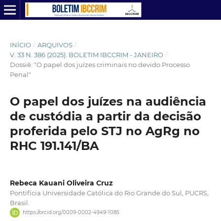
INÍCIO
/
ARQUIVOS
/
V. 33 N. 386 (2025): BOLETIM IBCCRIM - JANEIRO
/
Dossiê: "O papel dos juízes criminais no devido Processo
Penal"
O papel dos juízes na audiência
de custódia a partir da decisão
proferida pelo STJ no AgRg no
RHC 191.141/BA
Rebeca Kauani Oliveira Cruz
Pontifícia Universidade Católica do Rio Grande do Sul, PUCRS,
Brasil.
https://orcid.org/0009-0002-4949-1085