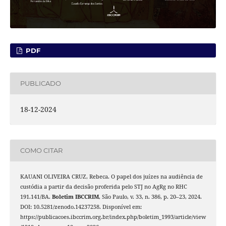
PDF
PUBLICADO
18-12-2024
COMO CITAR
KAUANI OLIVEIRA CRUZ, Rebeca. O papel dos juízes na audiência de
custódia a partir da decisão proferida pelo STJ no AgRg no RHC
191.141/BA.
Boletim IBCCRIM
, São Paulo, v. 33, n. 386, p. 20–23, 2024.
DOI: 10.5281/zenodo.14237258. Disponível em:
https://publicacoes.ibccrim.org.br/index.php/boletim_1993/article/view