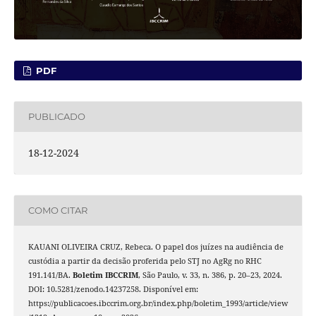
PDF
PUBLICADO
18-12-2024
COMO CITAR
KAUANI OLIVEIRA CRUZ, Rebeca. O papel dos juízes na audiência de
custódia a partir da decisão proferida pelo STJ no AgRg no RHC
191.141/BA.
Boletim IBCCRIM
, São Paulo, v. 33, n. 386, p. 20–23, 2024.
DOI: 10.5281/zenodo.14237258. Disponível em:
https://publicacoes.ibccrim.org.br/index.php/boletim_1993/article/view