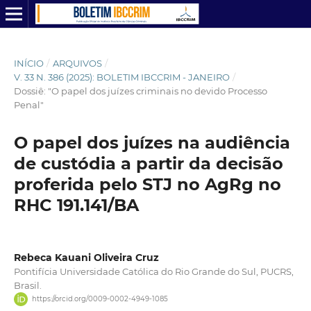
INÍCIO
/
ARQUIVOS
/
V. 33 N. 386 (2025): BOLETIM IBCCRIM - JANEIRO
/
Dossiê: "O papel dos juízes criminais no devido Processo
Penal"
O papel dos juízes na audiência
de custódia a partir da decisão
proferida pelo STJ no AgRg no
RHC 191.141/BA
Rebeca Kauani Oliveira Cruz
Pontifícia Universidade Católica do Rio Grande do Sul, PUCRS,
Brasil.
https://orcid.org/0009-0002-4949-1085