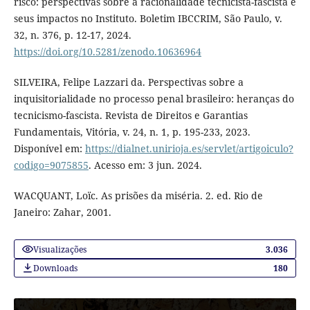
risco: perspectivas sobre a racionalidade tecnicista-fascista e
seus impactos no Instituto. Boletim IBCCRIM, São Paulo, v.
32, n. 376, p. 12-17, 2024.
https://doi.org/10.5281/zenodo.10636964
SILVEIRA, Felipe Lazzari da. Perspectivas sobre a
inquisitorialidade no processo penal brasileiro: heranças do
tecnicismo-fascista. Revista de Direitos e Garantias
Fundamentais, Vitória, v. 24, n. 1, p. 195-233, 2023.
Disponível em:
https://dialnet.unirioja.es/servlet/artigoiculo?
codigo=9075855
. Acesso em: 3 jun. 2024.
WACQUANT, Loïc. As prisões da miséria. 2. ed. Rio de
Janeiro: Zahar, 2001.
Visualizações
3.036
Downloads
180