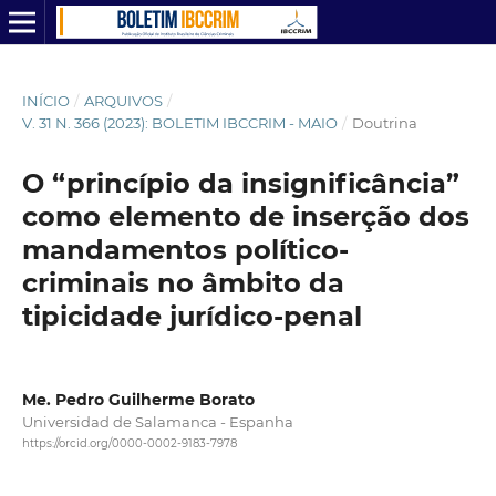
INÍCIO
/
ARQUIVOS
/
V. 31 N. 366 (2023): BOLETIM IBCCRIM - MAIO
/
Doutrina
O “princípio da insignificância”
como elemento de inserção dos
mandamentos político-
criminais no âmbito da
tipicidade jurídico-penal
Me. Pedro Guilherme Borato
Universidad de Salamanca - Espanha
https://orcid.org/0000-0002-9183-7978