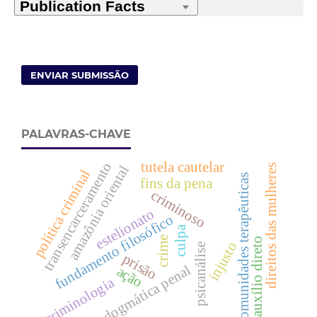
ENVIAR SUBMISSÃO
PALAVRAS-CHAVE
tutela cautelar
transencarceramento
direitos das mulheres
amazônia oriental
política criminal
comunidades terapêuticas
fins da pena
criminoso
estelionato
fundamento filosófico
culpa
crime
auxílio direto
injusto
psicanálise
prisão
dogmática penal
ação
criminologia