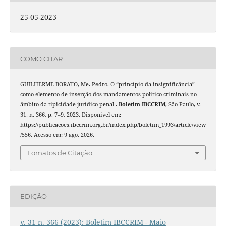
25-05-2023
COMO CITAR
GUILHERME BORATO, Me. Pedro. O “princípio da insignificância”
como elemento de inserção dos mandamentos político-criminais no
âmbito da tipicidade jurídico-penal .
Boletim IBCCRIM
, São Paulo, v.
31, n. 366, p. 7–9, 2023. Disponível em:
https://publicacoes.ibccrim.org.br/index.php/boletim_1993/article/view
/556. Acesso em: 9 ago. 2026.
Fomatos de Citação
EDIÇÃO
v. 31 n. 366 (2023): Boletim IBCCRIM - Maio