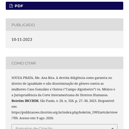
PDF
PUBLICADO
10-11-2023
COMO CITAR
SOUZA PRATA, Me. Ana Rita. A devida diligência como garantia no
direito de igualdade e não discriminação de gênero contra as
mulheres: Caso González e Outros (“Campo Algodoeiro”) vs. México e
a Jurisprudência da Corte Interamericana de Direitos Humanos.
Boletim IBCCRIM
, São Paulo, v. 28, n. 328, p. 27–30, 2023. Disponível
em:
https://publicacoes.ibccrim.org.br/index.php/boletim_1993/article/view
/789. Acesso em: 9 ago. 2026.
Fomatos de Citação