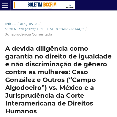
INÍCIO
/
ARQUIVOS
/
V. 28 N. 328 (2020): BOLETIM IBCCRIM - MARÇO
/
Jurisprudência Comentada
A devida diligência como
garantia no direito de igualdade
e não discriminação de gênero
contra as mulheres: Caso
González e Outros (“Campo
Algodoeiro”) vs. México e a
Jurisprudência da Corte
Interamericana de Direitos
Humanos