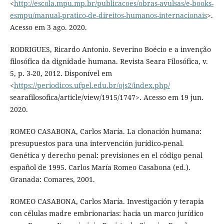
<
http://escola.mpu.mp.br/publicacoes/obras-avulsas/e-books-
esmpu/manual-pratico-de-direitos-humanos-internacionais
>.
Acesso em 3 ago. 2020.
RODRIGUES, Ricardo Antonio. Severino Boécio e a invenção
filosófica da dignidade humana. Revista Seara Filosófica, v.
5, p. 3-20, 2012. Disponível em
<
https://periodicos.ufpel.edu.br/ojs2/index.php/
searafilosofica/article/view/1915/1747>. Acesso em 19 jun.
2020.
ROMEO CASABONA, Carlos María. La clonación humana:
presupuestos para una intervención jurídico-penal.
Genética y derecho penal: previsiones en el código penal
español de 1995. Carlos María Romeo Casabona (ed.).
Granada: Comares, 2001.
ROMEO CASABONA, Carlos María. Investigación y terapia
con células madre embrionarias: hacia un marco jurídico