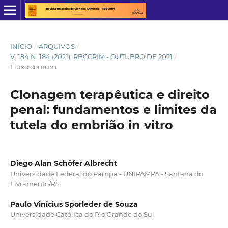
INÍCIO
/
ARQUIVOS
/
V. 184 N. 184 (2021): RBCCRIM - OUTUBRO DE 2021
/
Fluxo comum
Clonagem terapêutica e direito
penal: fundamentos e limites da
tutela do embrião in vitro
Diego Alan Schöfer Albrecht
Universidade Federal do Pampa - UNIPAMPA - Santana do
Livramento/RS
Paulo Vinicius Sporleder de Souza
Universidade Católica do Rio Grande do Sul