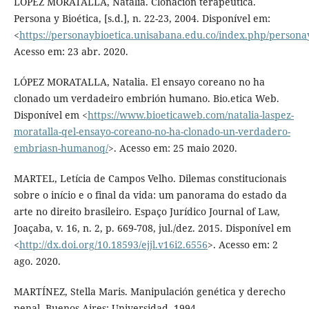
LÓPEZ MORATALLA, Natalia. Clonación terapéutica.
Persona y Bioética, [s.d.], n. 22-23, 2004. Disponível em:
<
https://personaybioetica.unisabana.edu.co/index.php/personay
Acesso em: 23 abr. 2020.
LÓPEZ MORATALLA, Natalia. El ensayo coreano no ha
clonado um verdadeiro embrión humano. Bio.etica Web.
Disponível em <
https://www.bioeticaweb.com/natalia-laspez-
moratalla-qel-ensayo-coreano-no-ha-clonado-un-verdadero-
embriasn-humanoq/
>. Acesso em: 25 maio 2020.
MARTEL, Letícia de Campos Velho. Dilemas constitucionais
sobre o início e o final da vida: um panorama do estado da
arte no direito brasileiro. Espaço Jurídico Journal of Law,
Joaçaba, v. 16, n. 2, p. 669-708, jul./dez. 2015. Disponível em
<
http://dx.doi.org/10.18593/ejjl.v16i2.6556
>. Acesso em: 2
ago. 2020.
MARTÍNEZ, Stella Maris. Manipulación genética y derecho
penal. Buenos Aires: Universidad, 1994.