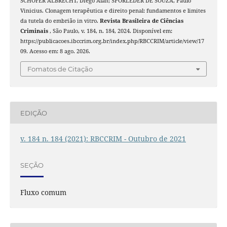
SCHÖFER ALBRECHT, Diego Alan; SPORLEDER DE SOUZA, Paulo
Vinicius. Clonagem terapêutica e direito penal: fundamentos e limites
da tutela do embrião in vitro.
Revista Brasileira de Ciências
Criminais
, São Paulo, v. 184, n. 184, 2024. Disponível em:
https://publicacoes.ibccrim.org.br/index.php/RBCCRIM/article/view/17
09. Acesso em: 8 ago. 2026.
Fomatos de Citação
EDIÇÃO
v. 184 n. 184 (2021): RBCCRIM - Outubro de 2021
SEÇÃO
Fluxo comum