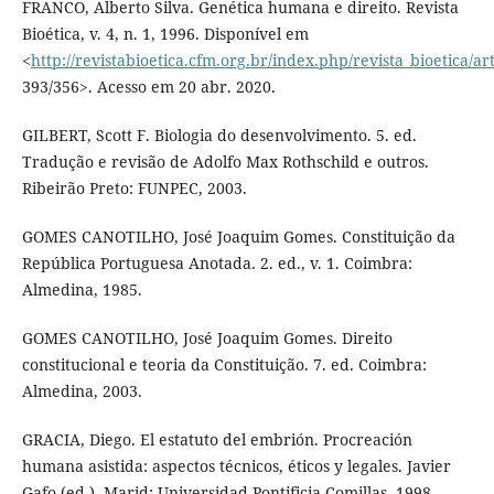
FRANCO, Alberto Silva. Genética humana e direito. Revista
Bioética, v. 4, n. 1, 1996. Disponível em
<
http://revistabioetica.cfm.org.br/index.php/revista_bioetica/art
393/356>. Acesso em 20 abr. 2020.
GILBERT, Scott F. Biologia do desenvolvimento. 5. ed.
Tradução e revisão de Adolfo Max Rothschild e outros.
Ribeirão Preto: FUNPEC, 2003.
GOMES CANOTILHO, José Joaquim Gomes. Constituição da
República Portuguesa Anotada. 2. ed., v. 1. Coimbra:
Almedina, 1985.
GOMES CANOTILHO, José Joaquim Gomes. Direito
constitucional e teoria da Constituição. 7. ed. Coimbra:
Almedina, 2003.
GRACIA, Diego. El estatuto del embrión. Procreación
humana asistida: aspectos técnicos, éticos y legales. Javier
Gafo (ed.). Marid: Universidad Pontificia Comillas, 1998.