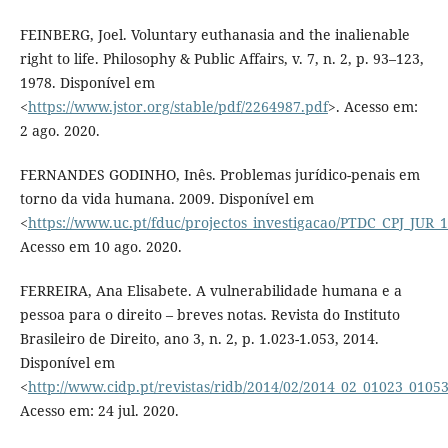
FEINBERG, Joel. Voluntary euthanasia and the inalienable
right to life. Philosophy & Public Affairs, v. 7, n. 2, p. 93–123,
1978. Disponível em
<
https://www.jstor.org/stable/pdf/2264987.pdf
>. Acesso em:
2 ago. 2020.
FERNANDES GODINHO, Inês. Problemas jurídico-penais em
torno da vida humana. 2009. Disponível em
<
https://www.uc.pt/fduc/projectos_investigacao/PTDC_CPJ_JUR
Acesso em 10 ago. 2020.
FERREIRA, Ana Elisabete. A vulnerabilidade humana e a
pessoa para o direito – breves notas. Revista do Instituto
Brasileiro de Direito, ano 3, n. 2, p. 1.023-1.053, 2014.
Disponível em
<
http://www.cidp.pt/revistas/ridb/2014/02/2014_02_01023_01053
Acesso em: 24 jul. 2020.