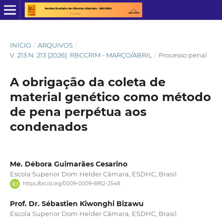
INÍCIO
/
ARQUIVOS
/
V. 213 N. 213 (2026): RBCCRIM - MARÇO/ABRIL
/
Processo penal
A obrigação da coleta de
material genético como método
de pena perpétua aos
condenados
Me. Débora Guimarães Cesarino
Escola Superior Dom Helder Câmara, ESDHC, Brasil
https://orcid.org/0009-0009-6952-2548
Prof. Dr. Sébastien Kiwonghi Bizawu
Escola Superior Dom Helder Câmara, ESDHC, Brasil