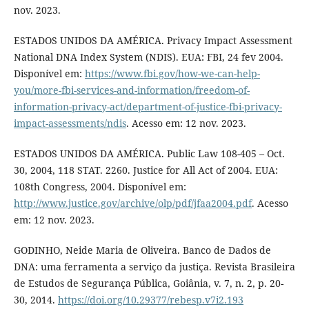
nov. 2023.
ESTADOS UNIDOS DA AMÉRICA. Privacy Impact Assessment
National DNA Index System (NDIS). EUA: FBI, 24 fev 2004.
Disponível em:
https://www.fbi.gov/how-we-can-help-
you/more-fbi-services-and-information/freedom-of-
information-privacy-act/department-of-justice-fbi-privacy-
impact-assessments/ndis
. Acesso em: 12 nov. 2023.
ESTADOS UNIDOS DA AMÉRICA. Public Law 108-405 – Oct.
30, 2004, 118 STAT. 2260. Justice for All Act of 2004. EUA:
108th Congress, 2004. Disponível em:
http://www.justice.gov/archive/olp/pdf/jfaa2004.pdf
. Acesso
em: 12 nov. 2023.
GODINHO, Neide Maria de Oliveira. Banco de Dados de
DNA: uma ferramenta a serviço da justiça. Revista Brasileira
de Estudos de Segurança Pública, Goiânia, v. 7, n. 2, p. 20-
30, 2014.
https://doi.org/10.29377/rebesp.v7i2.193