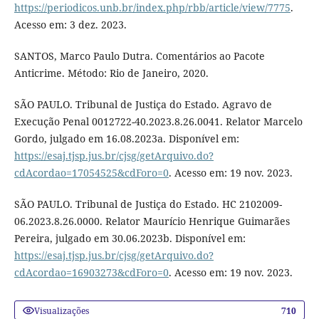
https://periodicos.unb.br/index.php/rbb/article/view/7775
.
Acesso em: 3 dez. 2023.
SANTOS, Marco Paulo Dutra. Comentários ao Pacote
Anticrime. Método: Rio de Janeiro, 2020.
SÃO PAULO. Tribunal de Justiça do Estado. Agravo de
Execução Penal 0012722-40.2023.8.26.0041. Relator Marcelo
Gordo, julgado em 16.08.2023a. Disponível em:
https://esaj.tjsp.jus.br/cjsg/getArquivo.do?
cdAcordao=17054525&cdForo=0
. Acesso em: 19 nov. 2023.
SÃO PAULO. Tribunal de Justiça do Estado. HC 2102009-
06.2023.8.26.0000. Relator Maurício Henrique Guimarães
Pereira, julgado em 30.06.2023b. Disponível em:
https://esaj.tjsp.jus.br/cjsg/getArquivo.do?
cdAcordao=16903273&cdForo=0
. Acesso em: 19 nov. 2023.
Visualizações
710