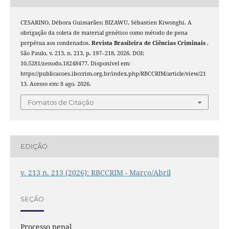
CESARINO, Débora Guimarães; BIZAWU, Sébastien Kiwonghi. A
obrigação da coleta de material genético como método de pena
perpétua aos condenados.
Revista Brasileira de Ciências Criminais
,
São Paulo, v. 213, n. 213, p. 197–218, 2026. DOI:
10.5281/zenodo.18248477. Disponível em:
https://publicacoes.ibccrim.org.br/index.php/RBCCRIM/article/view/21
13. Acesso em: 8 ago. 2026.
Fomatos de Citação
EDIÇÃO
v. 213 n. 213 (2026): RBCCRIM - Março/Abril
SEÇÃO
Processo penal