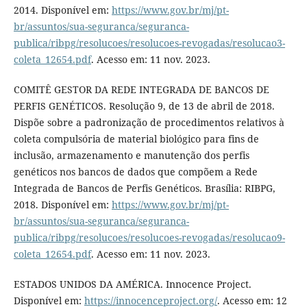
2014. Disponível em:
https://www.gov.br/mj/pt-
br/assuntos/sua-seguranca/seguranca-
publica/ribpg/resolucoes/resolucoes-revogadas/resolucao3-
coleta_12654.pdf
. Acesso em: 11 nov. 2023.
COMITÊ GESTOR DA REDE INTEGRADA DE BANCOS DE
PERFIS GENÉTICOS. Resolução 9, de 13 de abril de 2018.
Dispõe sobre a padronização de procedimentos relativos à
coleta compulsória de material biológico para fins de
inclusão, armazenamento e manutenção dos perfis
genéticos nos bancos de dados que compõem a Rede
Integrada de Bancos de Perfis Genéticos. Brasília: RIBPG,
2018. Disponível em:
https://www.gov.br/mj/pt-
br/assuntos/sua-seguranca/seguranca-
publica/ribpg/resolucoes/resolucoes-revogadas/resolucao9-
coleta_12654.pdf
. Acesso em: 11 nov. 2023.
ESTADOS UNIDOS DA AMÉRICA. Innocence Project.
Disponível em:
https://innocenceproject.org/
. Acesso em: 12