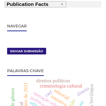
NAVEGAR
ENVIAR SUBMISSÃO
PALAVRAS-CHAVE
direitos políticos
criminologia cultural
clóvis beviláqua
direito
editorial
carf
operação zelotes
tentativa
política criminal