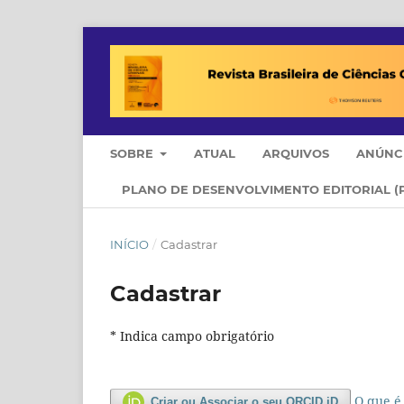
SOBRE
ATUAL
ARQUIVOS
ANÚNC
PLANO DE DESENVOLVIMENTO EDITORIAL (
INÍCIO
/
Cadastrar
Cadastrar
* Indica campo obrigatório
O que é
Criar ou Associar o seu ORCID iD