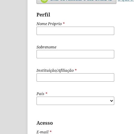
Perfil
Nome Próprio
*
Sobrenome
Instituição/Afiliação
*
País
*
Acesso
E-mail
*