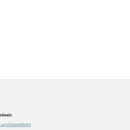
minais
or.org/03m09fn93