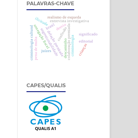
PALAVRAS-CHAVE
realismo de esqueda
ilicitude
entrevista investigativa
desvio
brasil
colaboração premiada
sonegação fiscal
criminologia cultural
confissão
sugestionabilidade
delação premiada
significado
criminologia
pena de multa
descaminho
editorial
crianças
juízes
CAPES/QUALIS