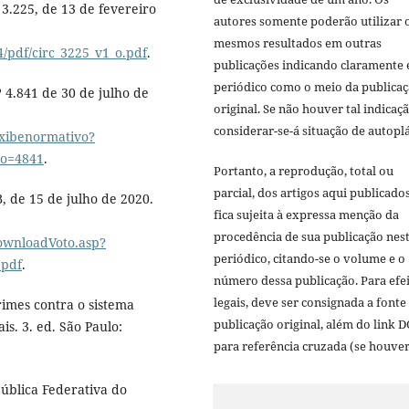
.225, de 13 de fevereiro
autores somente poderão utilizar 
mesmos resultados em outras
4/pdf/circ_3225_v1_o.pdf
.
publicações indicando claramente 
periódico como o meio da publica
.841 de 30 de julho de
original. Se não houver tal indicaçã
considerar-se-á situação de autoplá
exibenormativo?
o=4841
.
Portanto, a reprodução, total ou
parcial, dos artigos aqui publicado
de 15 de julho de 2020.
fica sujeita à expressa menção da
procedência de sua publicação nes
downloadVoto.asp?
periódico, citando-se o volume e o
.pdf
.
número dessa publicação. Para efe
legais, deve ser consignada a fonte
imes contra o sistema
publicação original, além do link D
is. 3. ed. São Paulo:
para referência cruzada (se houver
pública Federativa do