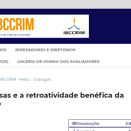
IOS
INDEXADORES E DIRETÓRIOS
PDE)
GALERIA DE HONRA DOS AVALIADORES
M IBCCRIM - MAIO
/
Diálogos
sas e a retroatividade benéfica da
0
Visualizações
2.