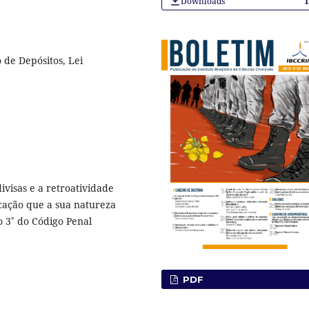
Downloads
 de Depósitos, Lei
divisas e a retroatividade
icação que a sua natureza
o 3˚ do Código Penal
PDF