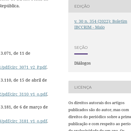
República.
EDIÇÃO
v. 30 n. 354 (2022): Boletim
IBCCRIM - Maio
SEÇÃO
3.071, de 11 de
Diálogos
/pdf/circ_3071_v2_P.pdf
.
.110, de 15 de abril de
LICENÇA
2/pdf/circ_3110_v1_o.pdf
.
Os direitos autorais dos artigos
3.181, de 6 de março de
publicados são do autor, mas com
direitos do periódico sobre a prim
3/pdf/circ_3181_v1_o.pdf
.
publicação e com respeito ao perí
de exclusividade de um ano. Os