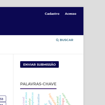
Cadastro
Acesso
BUSCAR
ENVIAR SUBMISSÃO
PALAVRAS-CHAVE
paridade de armas
carta rogatória
legalidade
psicanálise
053
injusto