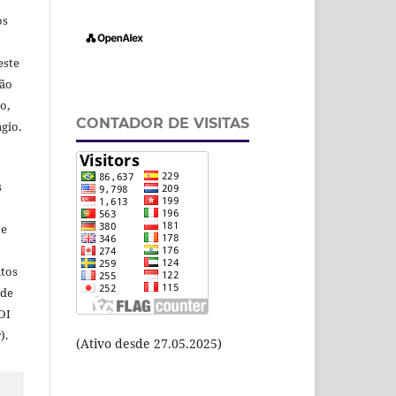
os
este
ção
o,
CONTADOR DE VISITAS
gio.
s
te
itos
 de
OI
).
(Ativo desde 27.05.2025)