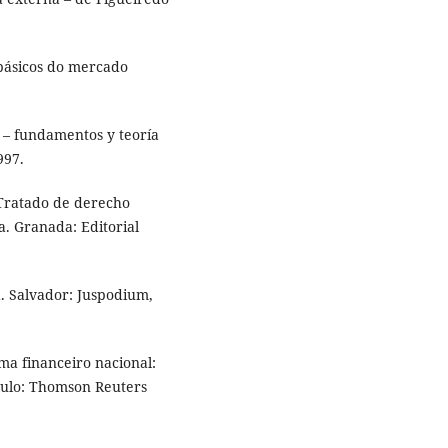
básicos do mercado
 – fundamentos y teoría
997.
Tratado de derecho
a. Granada: Editorial
d. Salvador: Juspodium,
ma financeiro nacional:
Paulo: Thomson Reuters