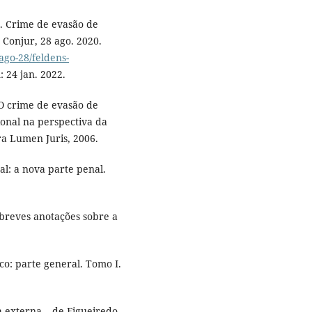
 Crime de evasão de
 Conjur, 28 ago. 2020.
ago-28/feldens-
: 24 jan. 2022.
O crime de evasão de
cional na perspectiva da
ora Lumen Juris, 2006.
l: a nova parte penal.
 breves anotações sobre a
o: parte general. Tomo I.
 externa – de Figueiredo