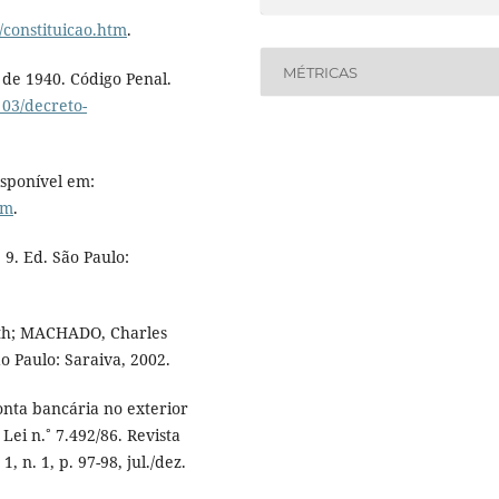
o/constituicao.htm
.
MÉTRICAS
 de 1940. Código Penal.
_03/decreto-
isponível em:
tm
.
 9. Ed. São Paulo:
beth; MACHADO, Charles
o Paulo: Saraiva, 2002.
ta bancária no exterior
 Lei n.˚ 7.492/86. Revista
, n. 1, p. 97-98, jul./dez.