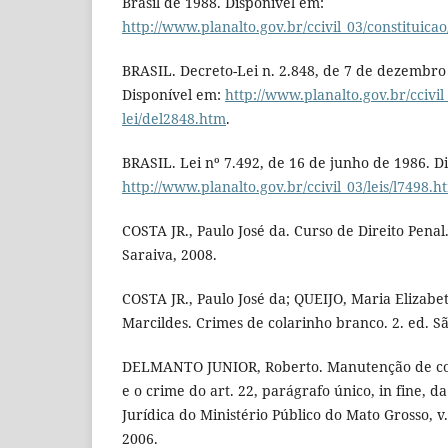
Brasil de 1988. Disponível em:
http://www.planalto.gov.br/ccivil_03/constituica
BRASIL. Decreto-Lei n. 2.848, de 7 de dezembro
Disponível em:
http://www.planalto.gov.br/ccivil
lei/del2848.htm
.
BRASIL. Lei nº 7.492, de 16 de junho de 1986. D
http://www.planalto.gov.br/ccivil_03/leis/l7498.h
COSTA JR., Paulo José da. Curso de Direito Penal.
Saraiva, 2008.
COSTA JR., Paulo José da; QUEIJO, Maria Eliza
Marcildes. Crimes de colarinho branco. 2. ed. Sã
DELMANTO JUNIOR, Roberto. Manutenção de con
e o crime do art. 22, parágrafo único, in fine, da
Jurídica do Ministério Público do Mato Grosso, v. 1
2006.