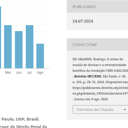
PUBLICADO
24-07-2024
COMO CITAR
DE GRANDIS, Rodrigo. O crime de
evasão de divisas e a retroatividade
benéfica da resolução CMN 4.841/202
.
Boletim IBCCRIM
, São Paulo, v. 30,
n. 354, p. 29–31, 2024. Disponível em
https://publicacoes.ibccrim.org.br/in
ex.php/boletim_1993/article/view/147
. Acesso em: 9 ago. 2026.
Fomatos de Citação
Paulo, USP, Brasil.
essor de Direito Penal da