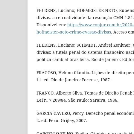
FELDENS, Luciano; HOFMEISTER NETO, Rubens.
divisas: a retroatividade da resolução CMN 4.84.
Disponível em:
https://www.conjur.com.br/2020-
hofmeister-neto-crime-evasao-divisas
. Acesso em
FELDENS, Luciano; SCHMIDT, Andrei Zenkner. 
divisas: a tutela penal do sistema financeiro na
política cambial brasileira. Rio de Janeiro: Edit
FRAGOSO, Heleno Cláudio. Lições de direito pena
11. ed. Rio de Janeiro: Forense, 1987.
FRANCO, Alberto Silva. Temas de Direito Penal:
Lei n. 7.209/84. São Paulo: Saraiva, 1986.
GARCIA CAVERO, Percy. Derecho penal económic
2. ed. Perú: Grijley, 2007.
GAROFALO FILHO, Emilio. Câmbio, ouro e dívida