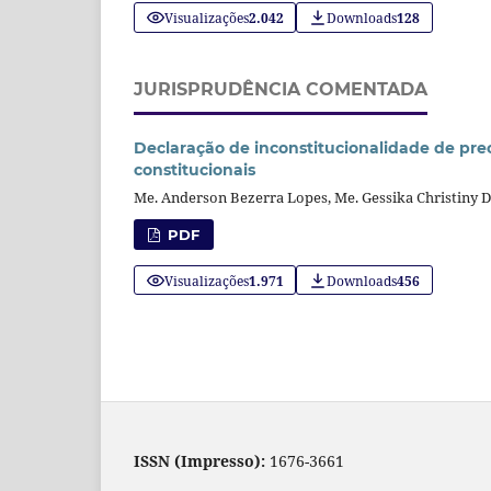
Visualizações
2.042
Downloads
128
JURISPRUDÊNCIA COMENTADA
Declaração de inconstitucionalidade de prec
constitucionais
Me. Anderson Bezerra Lopes, Me. Gessika Christiny Dr
PDF
Visualizações
1.971
Downloads
456
ISSN (Impresso):
1676-3661