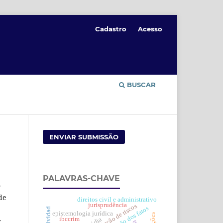
Cadastro
Acesso
BUSCAR
ENVIAR SUBMISSÃO
PALAVRAS-CHAVE
o
de
direitos civil e administrativo
jurisprudência
redução de riscos
determinação dos fatos
efectividad
epistemologia jurídica
ibccrim
z