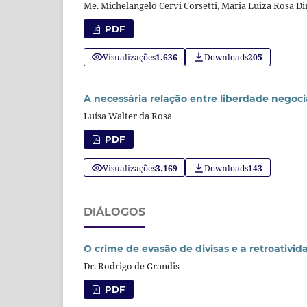
Me. Michelangelo Cervi Corsetti, Maria Luiza Rosa D
PDF
Visualizações
1.636
Downloads
205
A necessária relação entre liberdade negoc
Luísa Walter da Rosa
PDF
Visualizações
3.169
Downloads
143
DIÁLOGOS
O crime de evasão de divisas e a retroativi
Dr. Rodrigo de Grandis
PDF