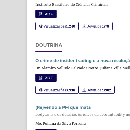
Instituto Brasileiro de Ciências Criminais
PDF
Visualizações
1.240
Downloads
78
DOUTRINA
O crime de insider trading e a nova resoluç
Dr. Alamiro Velludo Salvador Netto, Juliana Villa Mel
PDF
Visualizações
3.938
Downloads
902
(Re)vendo a PM que mata
bodycams e os desafios jurídicos da accountability n
Me. Poliana da Silva Ferreira