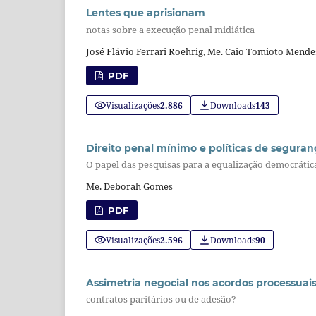
Lentes que aprisionam
notas sobre a execução penal midiática
José Flávio Ferrari Roehrig, Me. Caio Tomioto Mende
PDF
Visualizações
2.886
Downloads
143
Direito penal mínimo e políticas de segura
O papel das pesquisas para a equalização democrátic
Me. Deborah Gomes
PDF
Visualizações
2.596
Downloads
90
Assimetria negocial nos acordos processuai
contratos paritários ou de adesão?