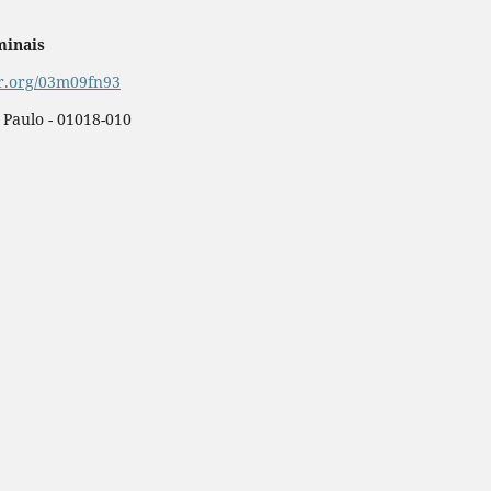
minais
or.org/03m09fn93
o Paulo - 01018-010