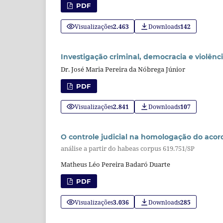
PDF
Visualizações
2.463
Downloads
142
Investigação criminal, democracia e violênc
Dr. José Maria Pereira da Nóbrega Júnior
PDF
Visualizações
2.841
Downloads
107
O controle judicial na homologação do aco
análise a partir do habeas corpus 619.751/SP
Matheus Léo Pereira Badaró Duarte
PDF
Visualizações
3.036
Downloads
285