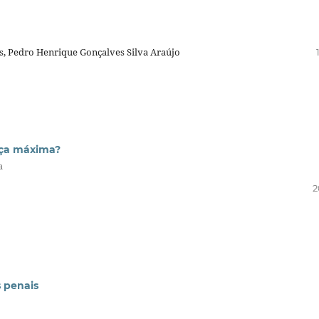
s, Pedro Henrique Gonçalves Silva Araújo
nça máxima?
a
2
s penais