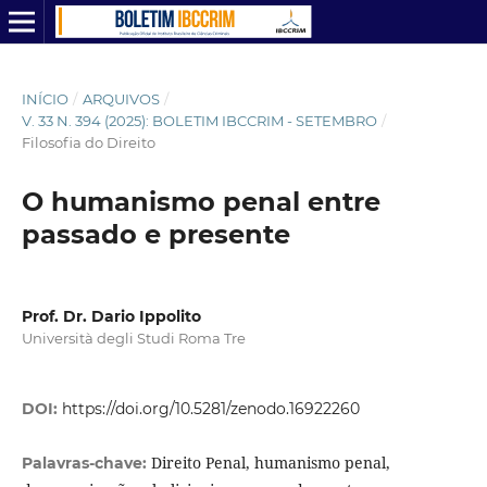
INÍCIO
/
ARQUIVOS
/
V. 33 N. 394 (2025): BOLETIM IBCCRIM - SETEMBRO
/
Filosofia do Direito
O humanismo penal entre
passado e presente
Prof. Dr. Dario Ippolito
Università degli Studi Roma Tre
DOI:
https://doi.org/10.5281/zenodo.16922260
Direito Penal, humanismo penal,
Palavras-chave: