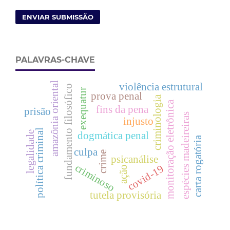
ENVIAR SUBMISSÃO
PALAVRAS-CHAVE
amazônia oriental
violência estrutural
fundamento filosófico
exequatur
prova penal
criminologia
monitoração eletrônica
fins da pena
prisão
espécies madeireiras
injusto
política criminal
legalidade
dogmática penal
carta rogatória
culpa
crime
psicanálise
criminoso
covid-19
ação
tutela provisória