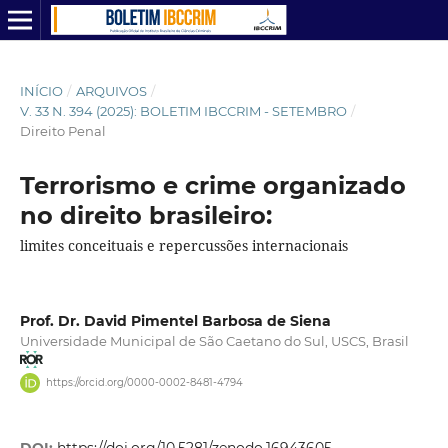
INÍCIO
/
ARQUIVOS
/
V. 33 N. 394 (2025): BOLETIM IBCCRIM - SETEMBRO
/
Direito Penal
Terrorismo e crime organizado
no direito brasileiro:
limites conceituais e repercussões internacionais
Prof. Dr. David Pimentel Barbosa de Siena
Universidade Municipal de São Caetano do Sul, USCS, Brasil
https://orcid.org/0000-0002-8481-4794
DOI:
https://doi.org/10.5281/zenodo.16943605