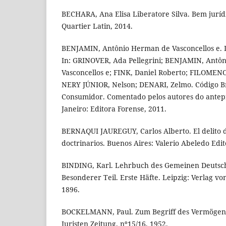
BECHARA, Ana Elisa Liberatore Silva. Bem jurídi
Quartier Latin, 2014.
BENJAMIN, Antônio Herman de Vasconcellos e. D
In: GRINOVER, Ada Pellegrini; BENJAMIN, Antô
Vasconcellos e; FINK, Daniel Roberto; FILOMENO,
NERY JÚNIOR, Nelson; DENARI, Zelmo. Código Br
Consumidor. Comentado pelos autores do anteproj
Janeiro: Editora Forense, 2011.
BERNAQUI JAUREGUY, Carlos Alberto. El delito de
doctrinarios. Buenos Aires: Valerio Abeledo Edit
BINDING, Karl. Lehrbuch des Gemeinen Deutsch
Besonderer Teil. Erste Häfte. Leipzig: Verlag 
1896.
BOCKELMANN, Paul. Zum Begriff des Vermögen
Juristen Zeitung. nº15/16, 1952.