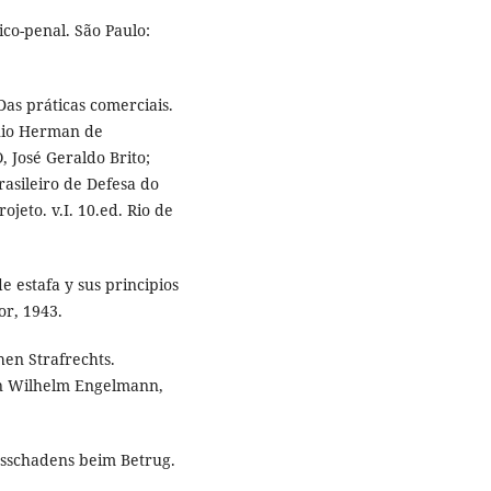
co-penal. São Paulo:
as práticas comerciais.
nio Herman de
 José Geraldo Brito;
asileiro de Defesa do
eto. v.I. 10.ed. Rio de
 estafa y sus principios
or, 1943.
en Strafrechts.
von Wilhelm Engelmann,
sschadens beim Betrug.