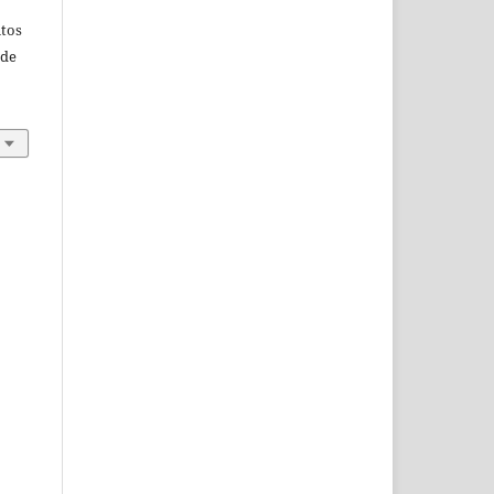
itos
 de