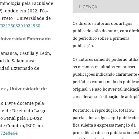
iminologia pela Faculdade
LICENÇA
), obtido em 2022. Pós-
 Preto - Universidade de
Os direitos autorais dos artigos
br/0312508391034960
.
publicados são do autor, com direi
do periódico sobre a primeira
Universidad Externado
publicação.
amanca, Castilla y León,
Os autores somente poderão utiliz
dad de Salamanca:
os mesmos resultados em outras
rsidad Externado de
publicações indicando claramente 
periódico como o meio da publica
uez ,
Universidade de
original. Se não houver tal indicaçã
considerar-se-á situação de autoplá
P. Livre-docente pela
Portanto, a reprodução, total ou
de de Direito do Largo
parcial, dos artigos aqui publicado
o Penal pela FD-USP.
fica sujeita à expressa menção da
e de Coimbra/IBCCrim.
procedência de sua publicação nes
307248464