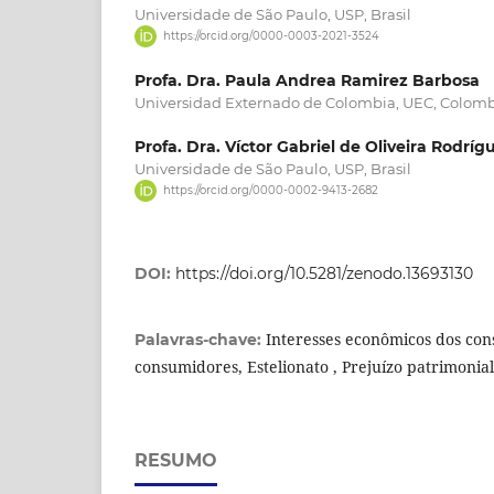
Universidade de São Paulo, USP, Brasil
https://orcid.org/0000-0003-2021-3524
Profa. Dra. Paula Andrea Ramirez Barbosa
Universidad Externado de Colombia, UEC, Colom
Profa. Dra. Víctor Gabriel de Oliveira Rodríg
Universidade de São Paulo, USP, Brasil
https://orcid.org/0000-0002-9413-2682
DOI:
https://doi.org/10.5281/zenodo.13693130
Interesses econômicos dos co
Palavras-chave:
consumidores, Estelionato , Prejuízo patrimonia
RESUMO