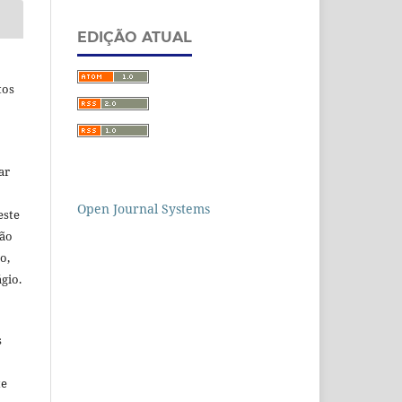
EDIÇÃO ATUAL
tos
ar
Open Journal Systems
este
ção
o,
gio.
s
te