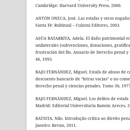
Cambridge: Harvard University Press, 2000.
ANTÓN ONECA, José. Las estafas y otros engaños.
Santa Fé: Rubinzal – Culzoni Editores, 2003.
ASÚA BATARRITA, Adela. El daño patrimonial en 
unilaterales (subvenciones, donaciones, gratifica
frustración del fin. Anuario de Derecho penal y
46, 1993.
BAJO FERNÁNDEZ, Miguel. Estafa de abuso de cr
descuento bancario de “letras vacías” o no come
derecho penal y ciencias penales. Tomo 30, 197
BAJO FERNÁNDEZ, Miguel. Los delitos de estafa 
Madrid: Editorial Universitaria Ramón Areces, 2
BATISTA, Nilo. Introdução crítica ao direito pena
Janeiro: Revan, 2011.