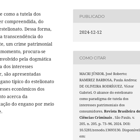
de como a tutela dos
PUBLICADO
ser compreendida, do
estelionato. Dessa forma,
2024-12-12
a transcendência do
nte, um crime patrimonial
 momento, procura-se
COMO CITAR
nvolvido pela dogmática
a dos interesses
r, são apresentadas
MACRI JÚNIOR, José Roberto;
RAMIREZ BARBOSA, Paula Andrea;
gano típico do estelionato
DE OLIVEIRA RODRÍGUEZ, Víctor
resses econômicos dos
Gabriel. O alcance do estelionato
nto acerca da
como paradigma de tutela dos
stação do engano por meio
interesses patrimoniais dos
e.
consumidores.
Revista Brasileira d
Ciências Criminais
, São Paulo, v.
205, n. 205, p. 73–96, 2024. DOI:
10.5281/zenodo.13693130. Disponível
em: