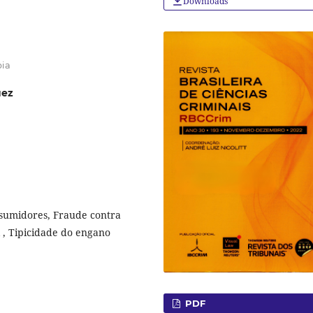
Downloads
bia
uez
nsumidores, Fraude contra
l , Tipicidade do engano
PDF