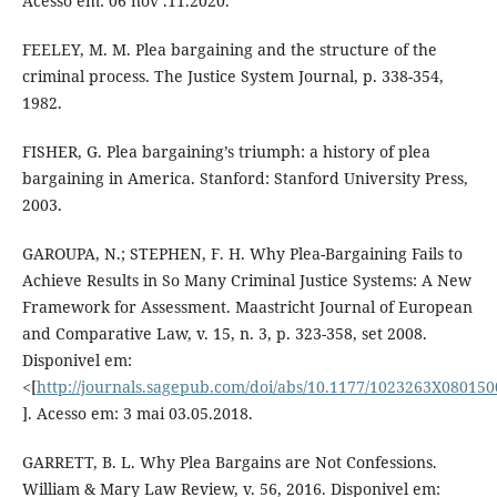
Acesso em: 06 nov .11.2020.
FEELEY, M. M. Plea bargaining and the structure of the
criminal process. The Justice System Journal, p. 338-354,
1982.
FISHER, G. Plea bargaining’s triumph: a history of plea
bargaining in America. Stanford: Stanford University Press,
2003.
GAROUPA, N.; STEPHEN, F. H. Why Plea-Bargaining Fails to
Achieve Results in So Many Criminal Justice Systems: A New
Framework for Assessment. Maastricht Journal of European
and Comparative Law, v. 15, n. 3, p. 323-358, set 2008.
Disponivel em:
<[
http://journals.sagepub.com/doi/abs/10.1177/1023263X08015
]. Acesso em: 3 mai 03.05.2018.
GARRETT, B. L. Why Plea Bargains are Not Confessions.
William & Mary Law Review, v. 56, 2016. Disponivel em: