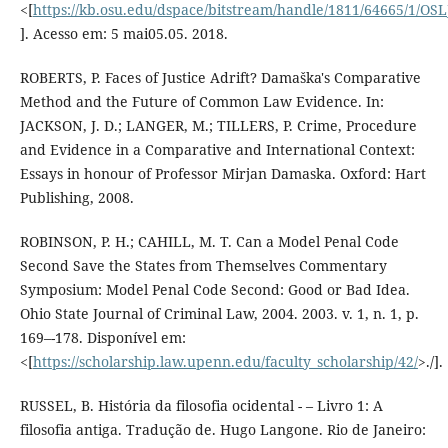
<[
https://kb.osu.edu/dspace/bitstream/handle/1811/64665/1/OS
]. Acesso em: 5 mai05.05. 2018.
ROBERTS, P. Faces of Justice Adrift? Damaška's Comparative
Method and the Future of Common Law Evidence. In:
JACKSON, J. D.; LANGER, M.; TILLERS, P. Crime, Procedure
and Evidence in a Comparative and International Context:
Essays in honour of Professor Mirjan Damaska. Oxford: Hart
Publishing, 2008.
ROBINSON, P. H.; CAHILL, M. T. Can a Model Penal Code
Second Save the States from Themselves Commentary
Symposium: Model Penal Code Second: Good or Bad Idea.
Ohio State Journal of Criminal Law, 2004. 2003. v. 1, n. 1, p.
169–-178. Disponível em:
<[
https://scholarship.law.upenn.edu/faculty_scholarship/42/
>./].
RUSSEL, B. História da filosofia ocidental - – Livro 1: A
filosofia antiga. Tradução de. Hugo Langone. Rio de Janeiro: