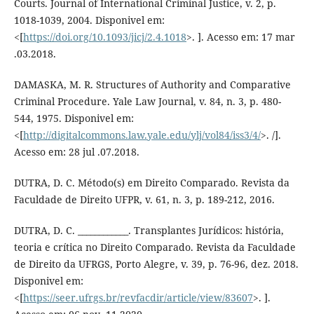
Courts. Journal of International Criminal Justice, v. 2, p.
1018-1039, 2004. Disponivel em:
<[
https://doi.org/10.1093/jicj/2.4.1018
>. ]. Acesso em: 17 mar
.03.2018.
DAMASKA, M. R. Structures of Authority and Comparative
Criminal Procedure. Yale Law Journal, v. 84, n. 3, p. 480-
544, 1975. Disponivel em:
<[
http://digitalcommons.law.yale.edu/ylj/vol84/iss3/4/
>. /].
Acesso em: 28 jul .07.2018.
DUTRA, D. C. Método(s) em Direito Comparado. Revista da
Faculdade de Direito UFPR, v. 61, n. 3, p. 189-212, 2016.
DUTRA, D. C. ____________. Transplantes Jurídicos: história,
teoria e crítica no Direito Comparado. Revista da Faculdade
de Direito da UFRGS, Porto Alegre, v. 39, p. 76-96, dez. 2018.
Disponivel em:
<[
https://seer.ufrgs.br/revfacdir/article/view/83607
>. ].