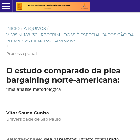
INÍCIO
/
ARQUIVOS
/
V. 189 N. 189 (30): RBCCRIM - DOSSIÊ ESPECIAL: "A POSIÇÃO DA
VÍTIMA NAS CIÊNCIAS CRIMINAIS"
/
Processo penal
O estudo comparado da plea
bargaining norte-americana:
uma análise metodológica
Vitor Souza Cunha
Universidade de São Paulo
Plea bargaining, Direito comparado,
Palavras-chave: