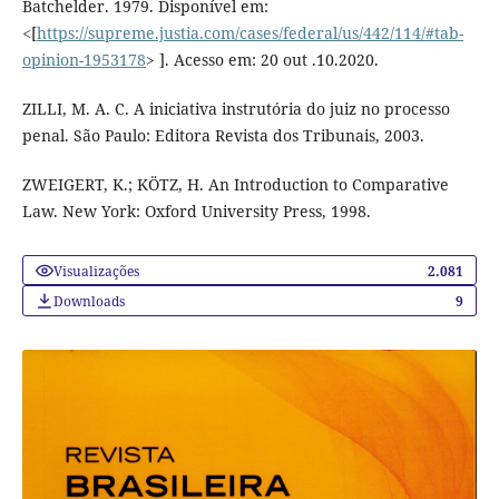
Batchelder. 1979. Disponível em:
<[
https://supreme.justia.com/cases/federal/us/442/114/#tab-
opinion-1953178
> ]. Acesso em: 20 out .10.2020.
ZILLI, M. A. C. A iniciativa instrutória do juiz no processo
penal. São Paulo: Editora Revista dos Tribunais, 2003.
ZWEIGERT, K.; KÖTZ, H. An Introduction to Comparative
Law. New York: Oxford University Press, 1998.
Visualizações
2.081
Downloads
9