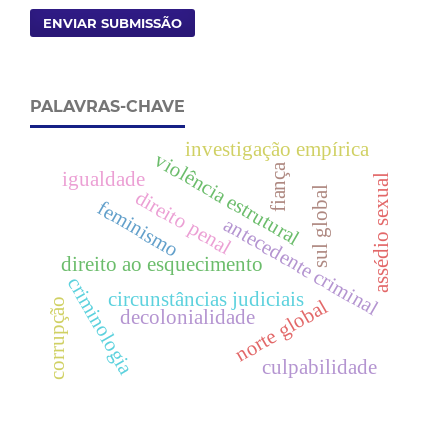
ENVIAR SUBMISSÃO
PALAVRAS-CHAVE
investigação empírica
violência estrutural
fiança
igualdade
assédio sexual
sul global
direito penal
feminismo
antecedente criminal
direito ao esquecimento
criminologia
circunstâncias judiciais
norte global
corrupção
decolonialidade
culpabilidade