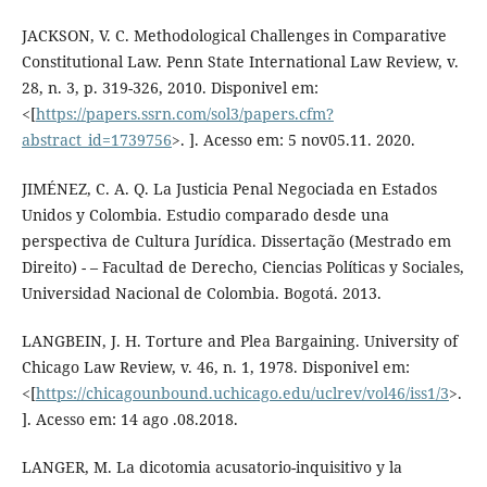
JACKSON, V. C. Methodological Challenges in Comparative
Constitutional Law. Penn State International Law Review, v.
28, n. 3, p. 319-326, 2010. Disponivel em:
<[
https://papers.ssrn.com/sol3/papers.cfm?
abstract_id=1739756
>. ]. Acesso em: 5 nov05.11. 2020.
JIMÉNEZ, C. A. Q. La Justicia Penal Negociada en Estados
Unidos y Colombia. Estudio comparado desde una
perspectiva de Cultura Jurídica. Dissertação (Mestrado em
Direito) - – Facultad de Derecho, Ciencias Políticas y Sociales,
Universidad Nacional de Colombia. Bogotá. 2013.
LANGBEIN, J. H. Torture and Plea Bargaining. University of
Chicago Law Review, v. 46, n. 1, 1978. Disponivel em:
<[
https://chicagounbound.uchicago.edu/uclrev/vol46/iss1/3
>.
]. Acesso em: 14 ago .08.2018.
LANGER, M. La dicotomia acusatorio-inquisitivo y la