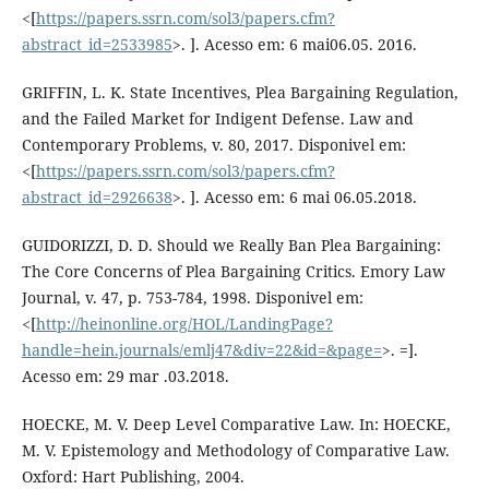
<[
https://papers.ssrn.com/sol3/papers.cfm?
abstract_id=2533985
>. ]. Acesso em: 6 mai06.05. 2016.
GRIFFIN, L. K. State Incentives, Plea Bargaining Regulation,
and the Failed Market for Indigent Defense. Law and
Contemporary Problems, v. 80, 2017. Disponivel em:
<[
https://papers.ssrn.com/sol3/papers.cfm?
abstract_id=2926638
>. ]. Acesso em: 6 mai 06.05.2018.
GUIDORIZZI, D. D. Should we Really Ban Plea Bargaining:
The Core Concerns of Plea Bargaining Critics. Emory Law
Journal, v. 47, p. 753-784, 1998. Disponivel em:
<[
http://heinonline.org/HOL/LandingPage?
handle=hein.journals/emlj47&div=22&id=&page=
>. =].
Acesso em: 29 mar .03.2018.
HOECKE, M. V. Deep Level Comparative Law. In: HOECKE,
M. V. Epistemology and Methodology of Comparative Law.
Oxford: Hart Publishing, 2004.