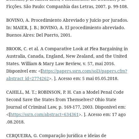
Ficções. São Paulo: Companhia das Letras, 2007. p. 99-108.
BOVINO, A. Procedimiento Abreviado y Juicio por jurados.
In: MAIER, J. B.; BOVINO, A. El procedimiento abreviado.
Buenos Aires: Del Puerto, 2001.
BROOK, C. et al. A Comparative Look at Plea Bargaining in
Australia, Canada, England, New Zealand, and the United
States. William & Mary Law Review, v. 57, mai 2016.
Disponivel em: <[
https://papers.ssrn.com/sol3/papers.cfm?
abstract_id=2774262
>. ]. Acesso em: 5 mai 05.05.2018.
CAHILL, M. T.; ROBINSON, P. H. Can a Model Penal Code
Second Save the States from Themselves? Ohio State
Journal of Criminal Law, p. 169-177, 2003. Disponivel em:
<[
https://ssrn.com/abstract=634361
>. ]. Acesso em: 17 ago
.08.2018.
CERQUEIRA, G. Comparação jurídica e ideias de