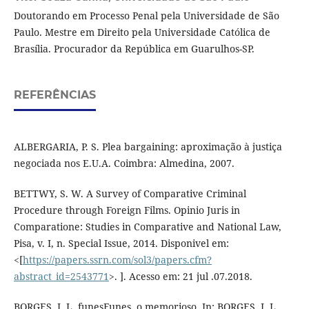
Doutorando em Processo Penal pela Universidade de São
Paulo. Mestre em Direito pela Universidade Católica de
Brasília. Procurador da República em Guarulhos-SP.
REFERÊNCIAS
ALBERGARIA, P. S. Plea bargaining: aproximação à justiça
negociada nos E.U.A. Coimbra: Almedina, 2007.
BETTWY, S. W. A Survey of Comparative Criminal
Procedure through Foreign Films. Opinio Juris in
Comparatione: Studies in Comparative and National Law,
Pisa, v. I, n. Special Issue, 2014. Disponivel em:
<[
https://papers.ssrn.com/sol3/papers.cfm?
abstract_id=2543771
>. ]. Acesso em: 21 jul .07.2018.
BORGES, J. L. funesFunes, o memorioso. In: BORGES, J. L.