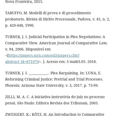
Nova Fronteira, 2015.
TARUFFO, M. Modelli di prova e di procedimento
probatorio. Rivista di Diritto Processuale, Padova, v. 45, n. 2,
p. 420-448, 1990.
TURNER, J. I. Judicial Participation in Plea Negotiations: A
Comparative View. American Journal of Comparative Law,
v. 94, 2006. Disponivel em:
<[
https://papers.ssrn.com/sol3/papers.cfm?
abstract_id=871979
>. ]. Acesso em: 3 mai03.05. 2018.
TURNER, J. I. ____________.. Plea Bargaining. In: LUNA, E.
Reforming Criminal Justice: Pretrial and Trial Processes.
Phoenix: Arizona State University, v. 3, 2017. p. 73-99.
ZILLI, M. A. C. A iniciativa instrutória do juiz no processo
penal. São Paulo: Editora Revista dos Tribunais, 2003.
ZWEIGERT, K.; KÖTZ, H. An Introduction to Comparative