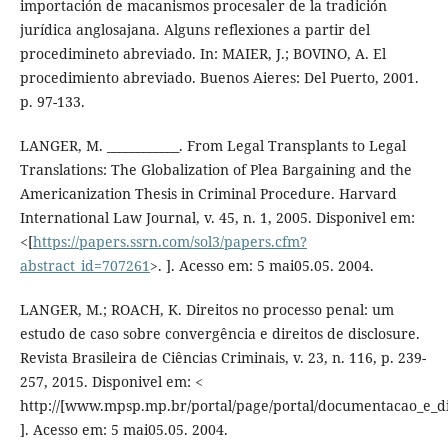
importación de macanismos procesaler de la tradición
jurídica anglosajana. Alguns reflexiones a partir del
procedimineto abreviado. In: MAIER, J.; BOVINO, A. El
procedimiento abreviado. Buenos Aieres: Del Puerto, 2001.
p. 97-133.
LANGER, M. ____________. From Legal Transplants to Legal
Translations: The Globalization of Plea Bargaining and the
Americanization Thesis in Criminal Procedure. Harvard
International Law Journal, v. 45, n. 1, 2005. Disponivel em:
<[
https://papers.ssrn.com/sol3/papers.cfm?
abstract_id=707261
>. ]. Acesso em: 5 mai05.05. 2004.
LANGER, M.; ROACH, K. Direitos no processo penal: um
estudo de caso sobre convergência e direitos de disclosure.
Revista Brasileira de Ciências Criminais, v. 23, n. 116, p. 239-
257, 2015. Disponivel em: <
http://[www.mpsp.mp.br/portal/page/portal/documentacao_e_div
]. Acesso em: 5 mai05.05. 2004.