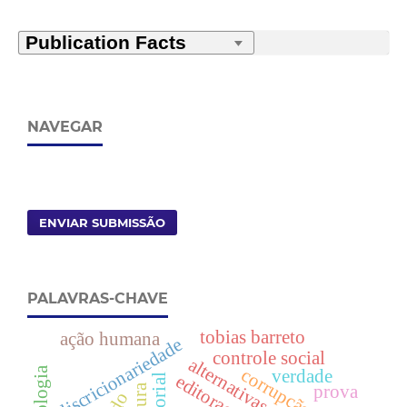
NAVEGAR
ENVIAR SUBMISSÃO
PALAVRAS-CHAVE
tobias barreto
ação humana
discricionariedade
controle social
alternativas penais
corrupção
verdade
editorial
prova