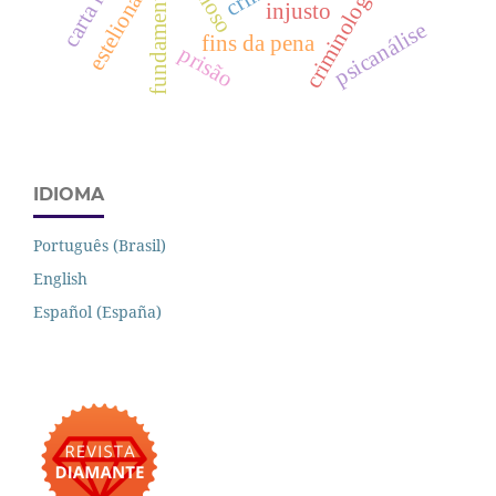
estelionato
criminologia
injusto
psicanálise
fins da pena
prisão
IDIOMA
Português (Brasil)
English
Español (España)