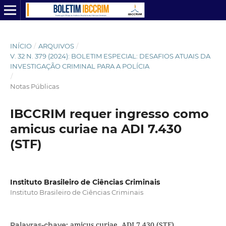
INÍCIO
/
ARQUIVOS
/
V. 32 N. 379 (2024): BOLETIM ESPECIAL: DESAFIOS ATUAIS DA
INVESTIGAÇÃO CRIMINAL PARA A POLÍCIA
/
Notas Públicas
IBCCRIM requer ingresso como
amicus curiae na ADI 7.430
(STF)
Instituto Brasileiro de Ciências Criminais
Instituto Brasileiro de Ciências Criminais
amicus curiae, ADI 7.430 (STF)
Palavras-chave: