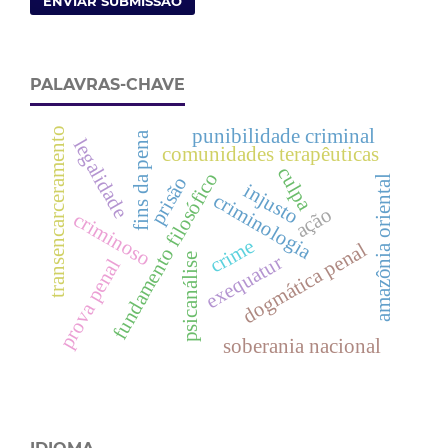
ENVIAR SUBMISSÃO
PALAVRAS-CHAVE
punibilidade criminal
transencarceramento
fins da pena
legalidade
comunidades terapêuticas
culpa
fundamento filosófico
prisão
amazônia oriental
injusto
criminologia
ação
criminoso
crime
dogmática penal
psicanálise
exequatur
prova penal
soberania nacional