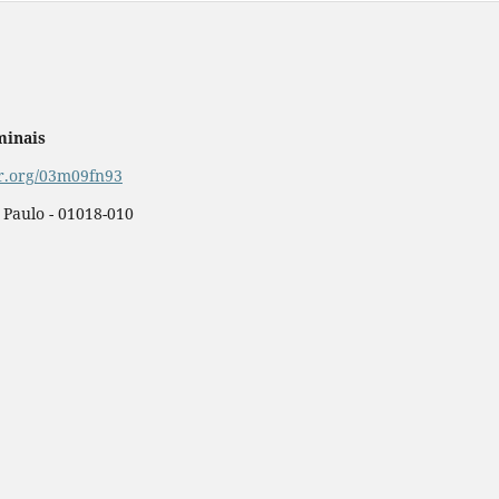
minais
or.org/03m09fn93
o Paulo - 01018-010