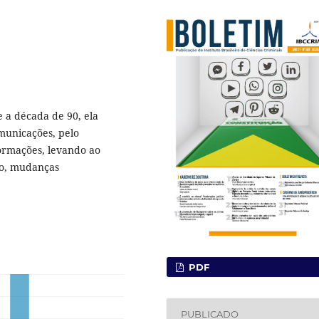
e a década de 90, ela
municações, pelo
ormações, levando ao
mo, mudanças
PDF
PUBLICADO