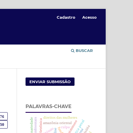
Cadastro
Acesso
BUSCAR
ENVIAR SUBMISSÃO
PALAVRAS-CHAVE
876
direitos das mulheres
discricionariedade
dogmática penal
criminoso
amazônia oriental
150
culpa
injusto