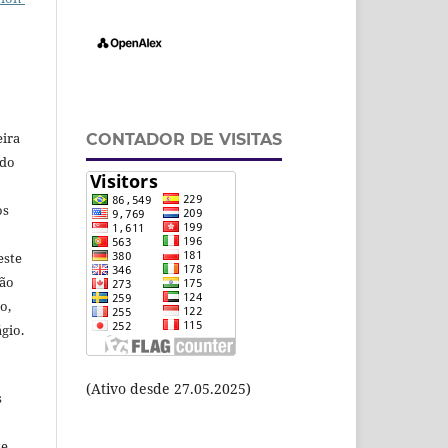
eira
CONTADOR DE VISITAS
odo
os
este
ção
o,
gio.
(Ativo desde 27.05.2025)
s
te