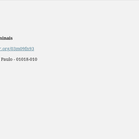
minais
or.org/03m09fn93
o Paulo - 01018-010