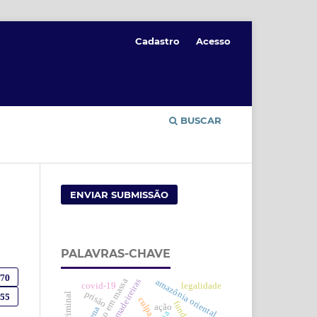
Cadastro
Acesso
BUSCAR
ENVIAR SUBMISSÃO
PALAVRAS-CHAVE
970
espécies madeireiras
amazônia oriental
covid-19
legalidade
prisão
155
culpa
ação