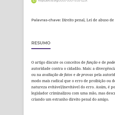
https://orcid.org/0000-0001-5135-523X
Direito penal, Lei de abuso de
Palavras-chave:
RESUMO
O artigo discute os conceitos de
função
e de
pode
autoridade contra o cidadão. Mais: a divergênc
ou na
avaliação de fatos
e
de provas
pela autorid
modo mais radical que o erro de proibição ou 
natureza evitável/inevitável do erro. Assim, é po
legislador criminalizou com uma mão, mas descr
criando um estranho direito penal do amigo.