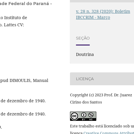
ade Federal do Paraná -
v. 28 n. 328 (2020): Boletim
IBCCRIM - Março
o Instituto de
o. Lattes CV:
SEÇÃO
Doutrina
LICENÇA
, apud DIMOULIS, Manual
Copyright (c) 2023 Prof. Dr. Juarez
 7 de dezembro de 1940.
Cirino dos Santos
 7 de dezembro de 1940.
Este trabalho está licenciado sob 
9.
licença
Creative Commons Attribut