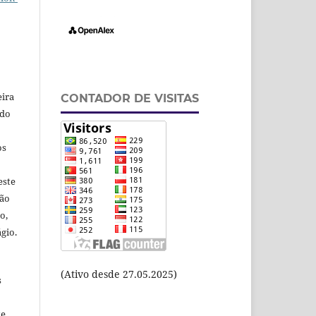
eira
CONTADOR DE VISITAS
odo
os
este
ção
o,
gio.
(Ativo desde 27.05.2025)
s
te