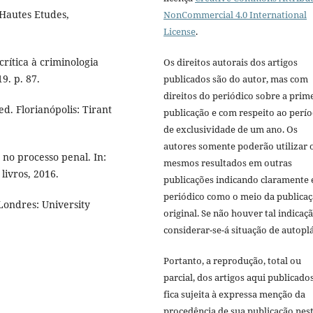
 Hautes Etudes,
NonCommercial 4.0 International
License
.
crítica à criminologia
Os direitos autorais dos artigos
9. p. 87.
publicados são do autor, mas com
direitos do periódico sobre a prim
 ed. Florianópolis: Tirant
publicação e com respeito ao perí
de exclusividade de um ano. Os
autores somente poderão utilizar 
no processo penal. In:
mesmos resultados em outras
livros, 2016.
publicações indicando claramente 
periódico como o meio da publica
ondres: University
original. Se não houver tal indicaçã
considerar-se-á situação de autoplá
Portanto, a reprodução, total ou
parcial, dos artigos aqui publicado
fica sujeita à expressa menção da
procedência de sua publicação nes