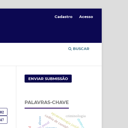
Cadastro
Acesso
BUSCAR
ENVIAR SUBMISSÃO
PALAVRAS-CHAVE
702
epistemologia jurídica
cadeia de custódia
criminologia
abuso
democracia
47
direito penal