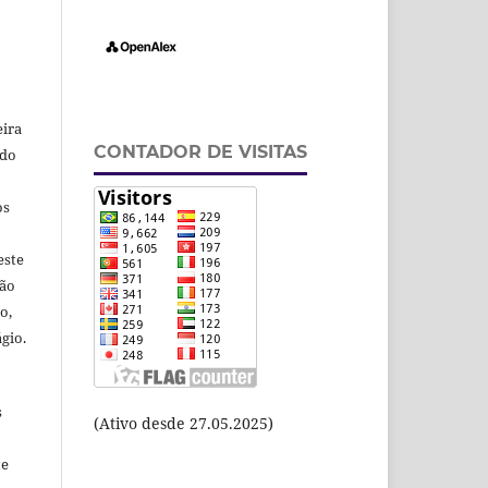
eira
CONTADOR DE VISITAS
odo
os
este
ção
o,
gio.
s
(Ativo desde 27.05.2025)
te