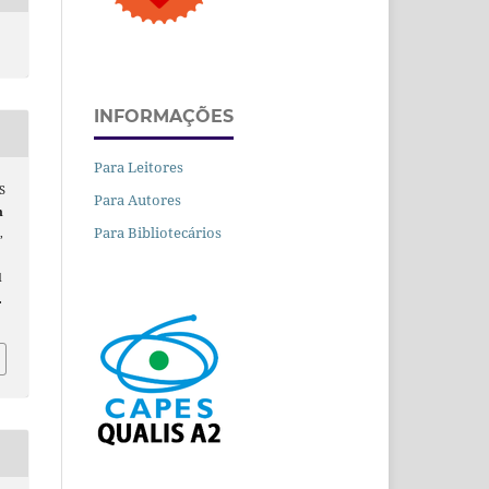
INFORMAÇÕES
Para Leitores
S
Para Autores
m
Para Bibliotecários
,
d
.