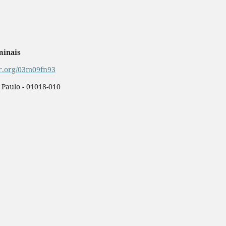
minais
or.org/03m09fn93
o Paulo - 01018-010