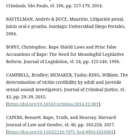
Criminais. São Paulo, vl. 106, pp. 157-179, 2014.
BAYTELMAN, Andrés & DUCE, Maurício. Litigación penal,
juicio oral e prueba. Santiago: Universidad Diego Portales,
2004.
BOPST, Christopher. Rape Shield Laws and Prior False
Accusations of Rape: The Need for Meaningful Legislative
Reform. Journal of Legislation, vl. 24, pp. 125-148, 1998.
CAMPBELL, Bradley; MENAKER, Tasha; KING, William. The
determination of victim credibility by adult and juvenile
sexual assault investigators. Journal of Criminal Justice, vl.
43, pp. 29–39, 2015.
[
https://doi.org/10.1016/j.jcrimjus.2014.12.001
].
CAPERS, Bennett. Rape, Truth, and Hearsay. Harvard
Journal of Law and Gender, vl. 40, pp. 183-228, 2017.
[
https://doi.org/10.1163/2210-7975_hrd-9963-2016001
].