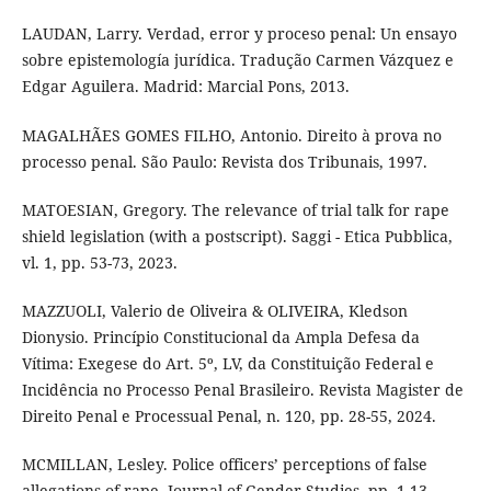
LAUDAN, Larry. Verdad, error y proceso penal: Un ensayo
sobre epistemología jurídica. Tradução Carmen Vázquez e
Edgar Aguilera. Madrid: Marcial Pons, 2013.
MAGALHÃES GOMES FILHO, Antonio. Direito à prova no
processo penal. São Paulo: Revista dos Tribunais, 1997.
MATOESIAN, Gregory. The relevance of trial talk for rape
shield legislation (with a postscript). Saggi - Etica Pubblica,
vl. 1, pp. 53-73, 2023.
MAZZUOLI, Valerio de Oliveira & OLIVEIRA, Kledson
Dionysio. Princípio Constitucional da Ampla Defesa da
Vítima: Exegese do Art. 5º, LV, da Constituição Federal e
Incidência no Processo Penal Brasileiro. Revista Magister de
Direito Penal e Processual Penal, n. 120, pp. 28-55, 2024.
MCMILLAN, Lesley. Police officers’ perceptions of false
allegations of rape. Journal of Gender Studies, pp. 1-13,