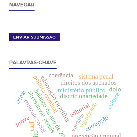
NAVEGAR
ENVIAR SUBMISSÃO
PALAVRAS-CHAVE
coerência
sistema penal
política criminal
editoração científica
direitos dos apenados
dolo
ministério público
balanço do ano de 2021
crime
alternativas penais
cultura
discricionariedade
controle social
significado
editorial
verdade
corrupção
prova
carf
prevenção criminal