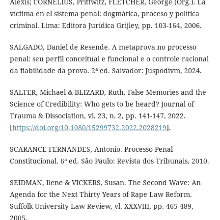
Alexis; CORNELIUS, Prittwitz, FLETCHER, George (Org.). La
víctima en el sistema penal: dogmática, proceso y política
criminal. Lima: Editora Jurídica Grijley, pp. 103-164, 2006.
SALGADO, Daniel de Resende. A metaprova no processo
penal: seu perfil conceitual e funcional e o controle racional
da fiabilidade da prova. 2ª ed. Salvador: Juspodivm, 2024.
SALTER, Michael & BLIZARD, Ruth. False Memories and the
Science of Credibility: Who gets to be heard? Journal of
Trauma & Dissociation, vl. 23, n. 2, pp. 141-147, 2022.
[
https://doi.org/10.1080/15299732.2022.2028219
].
SCARANCE FERNANDES, Antonio. Processo Penal
Constitucional. 6ª ed. São Paulo: Revista dos Tribunais, 2010.
SEIDMAN, Ilene & VICKERS, Susan. The Second Wave: An
Agenda for the Next Thirty Years of Rape Law Reform.
Suffolk University Law Review, vl. XXXVIII, pp. 465-489,
2005.