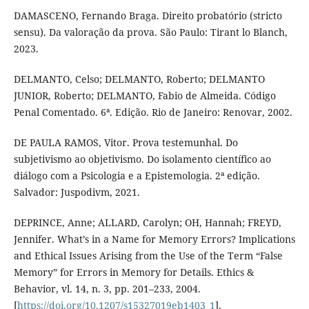
DAMASCENO, Fernando Braga. Direito probatório (stricto
sensu). Da valoração da prova. São Paulo: Tirant lo Blanch,
2023.
DELMANTO, Celso; DELMANTO, Roberto; DELMANTO
JUNIOR, Roberto; DELMANTO, Fabio de Almeida. Código
Penal Comentado. 6ª. Edição. Rio de Janeiro: Renovar, 2002.
DE PAULA RAMOS, Vitor. Prova testemunhal. Do
subjetivismo ao objetivismo. Do isolamento científico ao
diálogo com a Psicologia e a Epistemologia. 2ª edição.
Salvador: Juspodivm, 2021.
DEPRINCE, Anne; ALLARD, Carolyn; OH, Hannah; FREYD,
Jennifer. What’s in a Name for Memory Errors? Implications
and Ethical Issues Arising from the Use of the Term “False
Memory” for Errors in Memory for Details. Ethics &
Behavior, vl. 14, n. 3, pp. 201–233, 2004.
[
https://doi.org/10.1207/s15327019eb1403_1
].