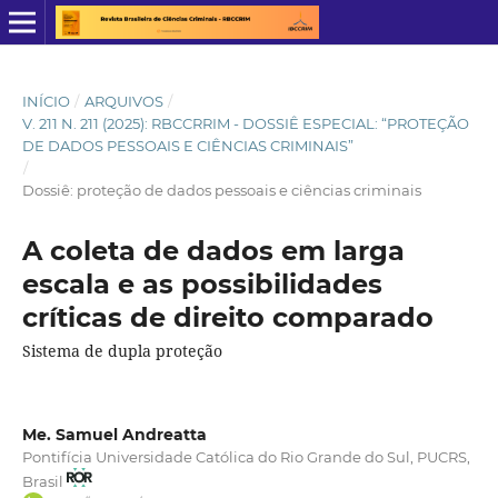
INÍCIO
/
ARQUIVOS
/
V. 211 N. 211 (2025): RBCCRRIM - DOSSIÊ ESPECIAL: “PROTEÇÃO
DE DADOS PESSOAIS E CIÊNCIAS CRIMINAIS”
/
Dossiê: proteção de dados pessoais e ciências criminais
A coleta de dados em larga
escala e as possibilidades
críticas de direito comparado
Sistema de dupla proteção
Me. Samuel Andreatta
Pontifícia Universidade Católica do Rio Grande do Sul, PUCRS,
Brasil