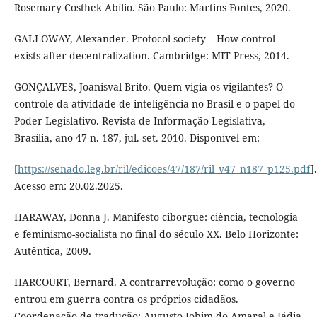
Rosemary Costhek Abílio. São Paulo: Martins Fontes, 2020.
GALLOWAY, Alexander. Protocol society – How control
exists after decentralization. Cambridge: MIT Press, 2014.
GONÇALVES, Joanisval Brito. Quem vigia os vigilantes? O
controle da atividade de inteligência no Brasil e o papel do
Poder Legislativo. Revista de Informação Legislativa,
Brasília, ano 47 n. 187, jul.-set. 2010. Disponível em:
[
https://senado.leg.br/ril/edicoes/47/187/ril_v47_n187_p125.pdf
].
Acesso em: 20.02.2025.
HARAWAY, Donna J. Manifesto ciborgue: ciência, tecnologia
e feminismo-socialista no final do século XX. Belo Horizonte:
Autêntica, 2009.
HARCOURT, Bernard. A contrarrevolução: como o governo
entrou em guerra contra os próprios cidadãos.
Coordenação de tradução: Augusto Jobim do Amaral e Jádia