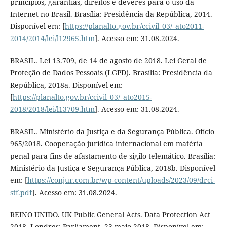
princípios, garantias, direitos e deveres para o uso da
Internet no Brasil. Brasília: Presidência da República, 2014.
Disponível em: [
https://planalto.gov.br/ccivil_03/_ato2011-
2014/2014/lei/l12965.htm
]. Acesso em: 31.08.2024.
BRASIL. Lei 13.709, de 14 de agosto de 2018. Lei Geral de
Proteção de Dados Pessoais (LGPD). Brasília: Presidência da
República, 2018a. Disponível em:
[
https://planalto.gov.br/ccivil_03/_ato2015-
2018/2018/lei/l13709.htm
]. Acesso em: 31.08.2024.
BRASIL. Ministério da Justiça e da Segurança Pública. Ofício
965/2018. Cooperação jurídica internacional em matéria
penal para fins de afastamento de sigilo telemático. Brasília:
Ministério da Justiça e Segurança Pública, 2018b. Disponível
em: [
https://conjur.com.br/wp-content/uploads/2023/09/drci-
stf.pdf
]. Acesso em: 31.08.2024.
REINO UNIDO. UK Public General Acts. Data Protection Act
2018. Londres: Parliament, 23 maio 2018. Disponível em: