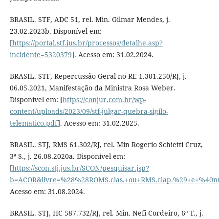
BRASIL. STF, ADC 51, rel. Min. Gilmar Mendes, j.
23.02.2023b. Disponível em:
[
https://portal.stf.jus.br/processos/detalhe.asp?
incidente=5320379
]. Acesso em: 31.02.2024.
BRASIL. STF, Repercussão Geral no RE 1.301.250/RJ, j.
06.05.2021, Manifestação da Ministra Rosa Weber.
Disponível em: [
https://conjur.com.br/wp-
content/uploads/2023/09/stf-julgar-quebra-sigilo-
telematico.pdf
]. Acesso em: 31.02.2025.
BRASIL. STJ, RMS 61.302/RJ, rel. Min Rogerio Schietti Cruz,
3ª S., j. 26.08.2020a. Disponível em:
[
https://scon.stj.jus.br/SCON/pesquisar.jsp?
b=ACOR&livre=%28%28ROMS.clas.+ou+RMS.clap.%29+e+%
Acesso em: 31.08.2024.
BRASIL. STJ, HC 587.732/RJ, rel. Min. Nefi Cordeiro, 6ª T., j.