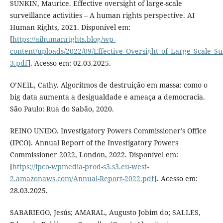
SUNKIN, Maurice. Effective oversight of large-scale
surveillance activities – A human rights perspective. AI
Human Rights, 2021. Disponível em:
[
https://aihumanrights.blog/wp-
content/uploads/2022/09/Effective_Oversight_of_Large_Scale_Sur
3.pdf
]. Acesso em: 02.03.2025.
O’NEIL, Cathy. Algoritmos de destruição em massa: como o
big data aumenta a desigualdade e ameaça a democracia.
São Paulo: Rua do Sabão, 2020.
REINO UNIDO. Investigatory Powers Commissioner’s Office
(IPCO). Annual Report of the Investigatory Powers
Commissioner 2022, London, 2022. Disponível em:
[
https://ipco-wpmedia-prod-s3.s3.eu-west-
2.amazonaws.com/Annual-Report-2022.pdf
]. Acesso em:
28.03.2025.
SABARIEGO, Jesús; AMARAL, Augusto Jobim do; SALLES,