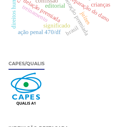
direitos humanos
colaboração premiada
reparação do dano
delação premiada
confissão
crianças
editorial
treinamento
juízes
significado
brasil
ação penal 470/df
CAPES/QUALIS