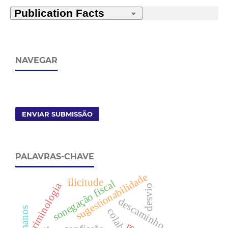
NAVEGAR
ENVIAR SUBMISSÃO
PALAVRAS-CHAVE
sugestionabilidade
ilicitude
sonegação fiscal
criminologia
desvio
descaminho