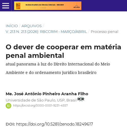
INÍCIO
/
ARQUIVOS
/
V. 213 N. 213 (2026): RBCCRIM - MARÇO/ABRIL
/
Processo penal
O dever de cooperar em matéria
penal ambiental
atual panorama à luz do Direito Internacional do Meio
Ambiente e do ordenamento jurídico brasileiro
Me. José Antônio Pinheiro Aranha Filho
Universidade de São Paulo, USP, Brasil
https://orcid.org/0000-0001-9231-4557
DOI:
https://doi.org/10.5281/zenodo.18249617