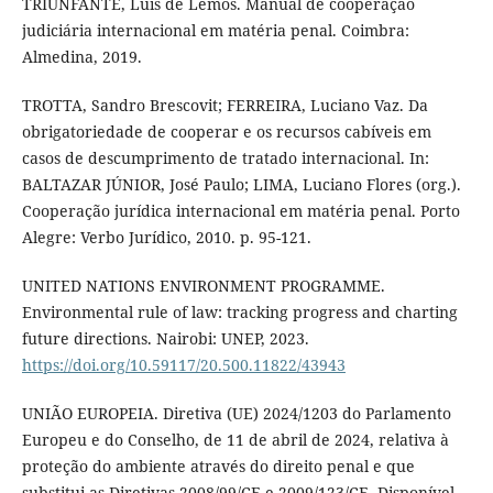
TRIUNFANTE, Luís de Lemos. Manual de cooperação
judiciária internacional em matéria penal. Coimbra:
Almedina, 2019.
TROTTA, Sandro Brescovit; FERREIRA, Luciano Vaz. Da
obrigatoriedade de cooperar e os recursos cabíveis em
casos de descumprimento de tratado internacional. In:
BALTAZAR JÚNIOR, José Paulo; LIMA, Luciano Flores (org.).
Cooperação jurídica internacional em matéria penal. Porto
Alegre: Verbo Jurídico, 2010. p. 95-121.
UNITED NATIONS ENVIRONMENT PROGRAMME.
Environmental rule of law: tracking progress and charting
future directions. Nairobi: UNEP, 2023.
https://doi.org/10.59117/20.500.11822/43943
UNIÃO EUROPEIA. Diretiva (UE) 2024/1203 do Parlamento
Europeu e do Conselho, de 11 de abril de 2024, relativa à
proteção do ambiente através do direito penal e que
substitui as Diretivas 2008/99/CE e 2009/123/CE. Disponível