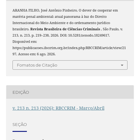
ARANHA FILHO, José Antônio Pinheiro. O dever de cooperar em
matéria penal ambiental: atual panorama à luz do Direito
Internacional do Meio Ambiente e do ordenamento jurídico
brasileiro.
Revista Brasileira de Ciências Criminais
, São Paulo, v.
213, n. 213, p. 219–238, 2026. DOI: 10.5281/zenodo.18249617.
Disponível em:
https://publicacoes.ibccrim.org.br/index.php/RBCCRIM/article/view/21
97. Acesso em: 6 ago. 2026.
Fomatos de Citação
EDIÇÃO
v. 213 n. 213 (2026): RBCCRIM - Março/Abril
SEÇÃO