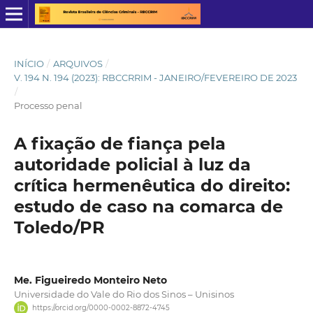
INÍCIO
/
ARQUIVOS
/
V. 194 N. 194 (2023): RBCCRRIM - JANEIRO/FEVEREIRO DE 2023
/
Processo penal
A fixação de fiança pela
autoridade policial à luz da
crítica hermenêutica do direito:
estudo de caso na comarca de
Toledo/PR
Me. Figueiredo Monteiro Neto
Universidade do Vale do Rio dos Sinos – Unisinos
https://orcid.org/0000-0002-8872-4745