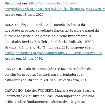
Disponível em:
https://app.powerbi.com/view?
r=eyJrIjoiMTVjZDQyODUtN2FjMi00ZjFkLTlhZmItNzQ4YzYw
Acesso em: 18 mar. 2020.
BUSATO, Sérgio Eduardo. A dicotomia sistêmica da
liberdade provisória mediante fiança no Brasil e o papel da
autoridade policial na defesa do direito fundamental à
liberdade. Revista Brasileira de Ciências Policiais – RBCP,
Brasília, v. 1, n. 2, p. 41-71, jul./ dez. 2010. Disponível em:
https://periodicos.pf.gov.br/index.php/RBCP/article/view/40/39
.
Acesso em: 23 jun. 2020.
CARVALHO, Salo de. Como (não) se faz um trabalho de
conclusão: provocações úteis para orientadores e
estudantes de Direito. 2. ed. São Paulo: Saraiva, 2013.
CARVALHO, Salo de; WEIGERT, Mariana de Assis Brasil e.
Sofrimento e clausura no Brasil contemporâneo: estudos
críticos sobre fundamentos e alternativas às penas e