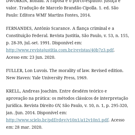
DWORKIN, Ronald. A raposa e o porco-espinho: justiça e
valor. Tradução de Marcelo Brandão Cipolla. 1. ed. São
Paulo: Editora WMF Martins Fontes, 2014.
FERNANDES, Antônio Scarance. A fiança criminal e a
Constituição Federal. Revista Justitia, São Paulo, v. 53, n. 155,
p. 28-39, jul.-set. 1991. Disponível em:
http://www.revistajustitia.com.br/revistas/40b7z3.pdf
.
Acesso em: 23 jun. 2020.
FULLER, Lon Luvois. The morality of law. Revised edition.
New Haven: Yale University Press, 1969.
KRELL, Andreas Joachim. Entre desdém teórico e
aprovação na prática: os métodos clássicos de interpretação
jurídica. Revista Direito GV, São Paulo, v. 10, n. 1, p. 295-320,
jan. /jun. 2014. Disponível em:
http://www.scielo.br/pdf/rdgv/v10n1/a12v10n1.pdf
. Acesso
em: 28 mar. 2020.