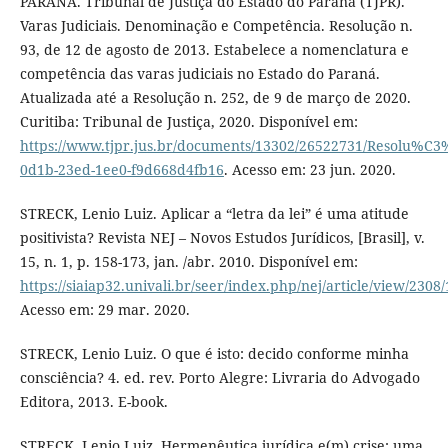
PARANÁ. Tribunal de Justiça do Estado do Paraná (TJPR).
Varas Judiciais. Denominação e Competência. Resolução n.
93, de 12 de agosto de 2013. Estabelece a nomenclatura e
competência das varas judiciais no Estado do Paraná.
Atualizada até a Resolução n. 252, de 9 de março de 2020.
Curitiba: Tribunal de Justiça, 2020. Disponível em:
https://www.tjpr.jus.br/documents/13302/26522731/Resol
0d1b-23ed-1ee0-f9d668d4fb16
. Acesso em: 23 jun. 2020.
STRECK, Lenio Luiz. Aplicar a “letra da lei” é uma atitude
positivista? Revista NEJ – Novos Estudos Jurídicos, [Brasil], v.
15, n. 1, p. 158-173, jan. /abr. 2010. Disponível em:
https://siaiap32.univali.br/seer/index.php/nej/article/view/2308
Acesso em: 29 mar. 2020.
STRECK, Lenio Luiz. O que é isto: decido conforme minha
consciência? 4. ed. rev. Porto Alegre: Livraria do Advogado
Editora, 2013. E-book.
STRECK, Lenio Luiz. Hermenêutica jurídica e(m) crise: uma