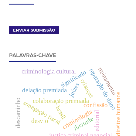
ENVIAR SUBMISSÃO
PALAVRAS-CHAVE
treinamento
reparação do dano
criminologia cultural
significado
crianças
juízes
delação premiada
direitos humanos
descaminho
colaboração premiada
sonegação fiscal
confissão
brasil
criminologia
editorial
ilicitude
desvio
justiça criminal negocial