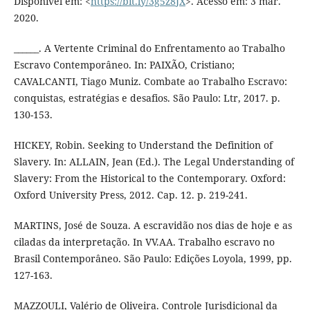
Disponível em: <
https://bit.ly/3g5z8JX
>. Acesso em: 3 mar.
2020.
______. A Vertente Criminal do Enfrentamento ao Trabalho
Escravo Contemporâneo. In: PAIXÃO, Cristiano;
CAVALCANTI, Tiago Muniz. Combate ao Trabalho Escravo:
conquistas, estratégias e desafios. São Paulo: Ltr, 2017. p.
130-153.
HICKEY, Robin. Seeking to Understand the Definition of
Slavery. In: ALLAIN, Jean (Ed.). The Legal Understanding of
Slavery: From the Historical to the Contemporary. Oxford:
Oxford University Press, 2012. Cap. 12. p. 219-241.
MARTINS, José de Souza. A escravidão nos dias de hoje e as
ciladas da interpretação. In VV.AA. Trabalho escravo no
Brasil Contemporâneo. São Paulo: Edições Loyola, 1999, pp.
127-163.
MAZZOULI, Valério de Oliveira. Controle Jurisdicional da