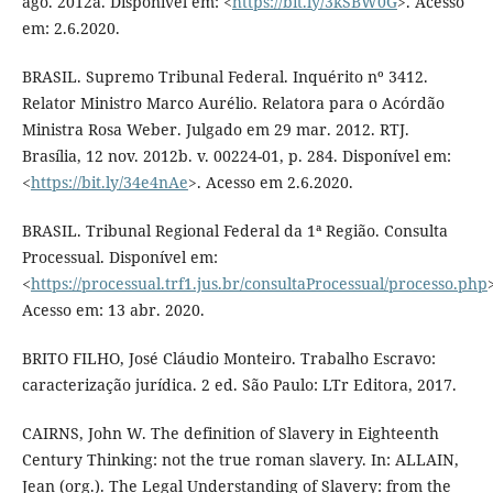
ago. 2012a. Disponível em: <
https://bit.ly/3kSBW0G
>. Acesso
em: 2.6.2020.
BRASIL. Supremo Tribunal Federal. Inquérito nº 3412.
Relator Ministro Marco Aurélio. Relatora para o Acórdão
Ministra Rosa Weber. Julgado em 29 mar. 2012. RTJ.
Brasília, 12 nov. 2012b. v. 00224-01, p. 284. Disponível em:
<
https://bit.ly/34e4nAe
>. Acesso em 2.6.2020.
BRASIL. Tribunal Regional Federal da 1ª Região. Consulta
Processual. Disponível em:
<
https://processual.trf1.jus.br/consultaProcessual/processo.php
Acesso em: 13 abr. 2020.
BRITO FILHO, José Cláudio Monteiro. Trabalho Escravo:
caracterização jurídica. 2 ed. São Paulo: LTr Editora, 2017.
CAIRNS, John W. The definition of Slavery in Eighteenth
Century Thinking: not the true roman slavery. In: ALLAIN,
Jean (org.). The Legal Understanding of Slavery: from the