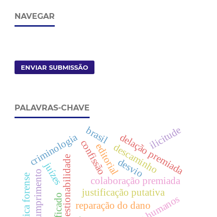
NAVEGAR
ENVIAR SUBMISSÃO
PALAVRAS-CHAVE
ilicitude
brasil
criminologia
delação premiada
confissão
descaminho
editorial
sugestionabilidade
desvio
juízes
descumprimento
genética forense
colaboração premiada
justificação putativa
significado
direitos humanos
reparação do dano