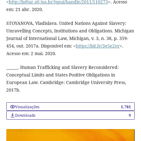
<
http://bdjur.stj.jus.br/jspui/handle/2011/110273
>. Acesso
em: 21 abr. 2020.
STOYANOVA, Vladislava. United Nations Against Slavery:
Unravelling Concepts, Institutions and Obligations. Michigan
Journal of International Law, Michigan, v. 3, n. 38, p. 359-
454, out. 2017a. Disponível em: <
https://bit.ly/3g5e2vr
>.
Acesso em: 2 mai. 2020.
______. Human Trafficking and Slavery Reconsidered:
Conceptual Limits and States Positive Obligations in
European Law. Cambridge: Cambridge University Press,
2017b.
Visualizações
1.781
Downloads
9