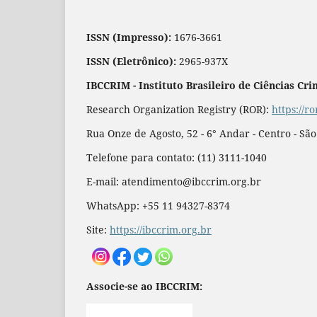
ISSN (Impresso):
1676-3661
ISSN (Eletrônico):
2965-937X
IBCCRIM - Instituto Brasileiro de Ciências Cri
Research Organization Registry (ROR):
https://r
Rua Onze de Agosto, 52 - 6° Andar - Centro - Sã
Telefone para contato: (11) 3111-1040
E-mail: atendimento@ibccrim.org.br
WhatsApp: +55 11 94327-8374
Site:
https://ibccrim.org.br
Associe-se ao IBCCRIM: