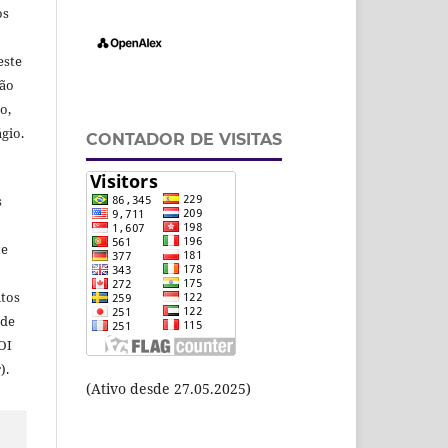
os
este
ção
o,
gio.
CONTADOR DE VISITAS
s
te
itos
 de
OI
).
(Ativo desde 27.05.2025)