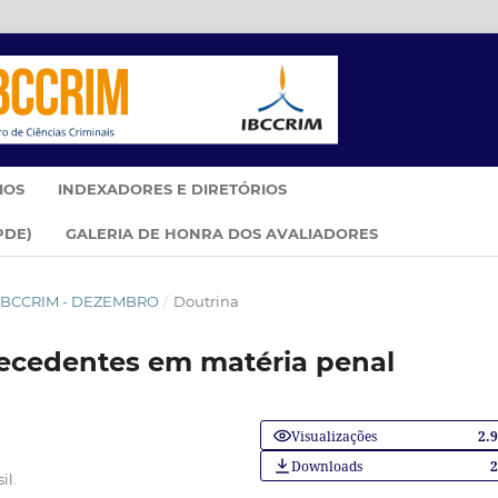
IOS
INDEXADORES E DIRETÓRIOS
PDE)
GALERIA DE HONRA DOS AVALIADORES
IM IBCCRIM - DEZEMBRO
/
Doutrina
recedentes em matéria penal
Visualizações
2.
Downloads
il.