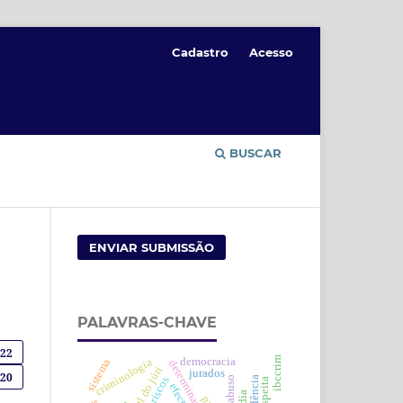
Cadastro
Acesso
BUSCAR
ENVIAR SUBMISSÃO
PALAVRAS-CHAVE
922
ibccrim
democracia
criminologia
sistema
tribunal do júri
jurados
220
abuso