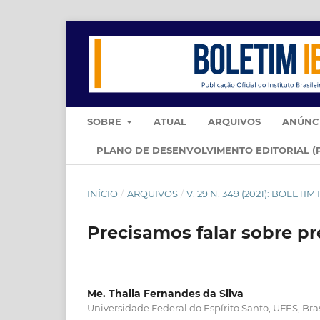
SOBRE
ATUAL
ARQUIVOS
ANÚNC
PLANO DE DESENVOLVIMENTO EDITORIAL (
INÍCIO
/
ARQUIVOS
/
V. 29 N. 349 (2021): BOLET
Precisamos falar sobre p
Me. Thaila Fernandes da Silva
Universidade Federal do Espírito Santo, UFES, Bras