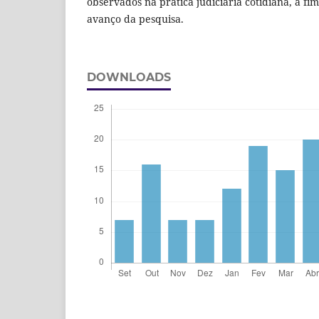
observados na prática judiciária cotidiana, a fi
avanço da pesquisa.
DOWNLOADS