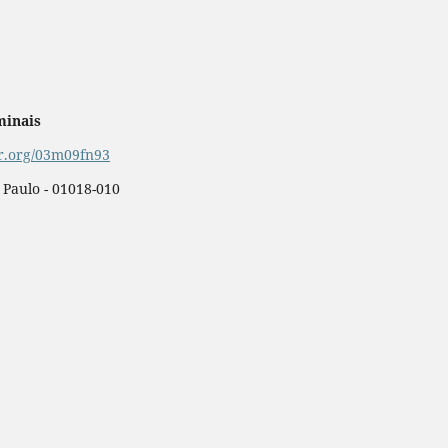
minais
or.org/03m09fn93
o Paulo - 01018-010