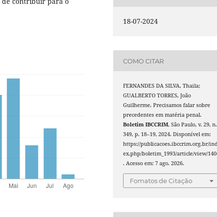
m de contribuir para o
18-07-2024
COMO CITAR
FERNANDES DA SILVA, Thaila;
GUALBERTO TORRES, João
Guilherme. Precisamos falar sobre
precedentes em matéria penal.
Boletim IBCCRIM
, São Paulo, v. 29, n
349, p. 18–19, 2024. Disponível em:
https://publicacoes.ibccrim.org.br/in
ex.php/boletim_1993/article/view/140
. Acesso em: 7 ago. 2026.
Fomatos de Citação