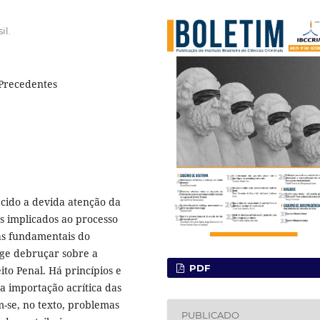
il.
 Precedentes
cido a devida atenção da
s implicados ao processo
ias fundamentais do
rge debruçar sobre a
PDF
to Penal. Há princípios e
a importação acrítica das
m-se, no texto, problemas
PUBLICADO