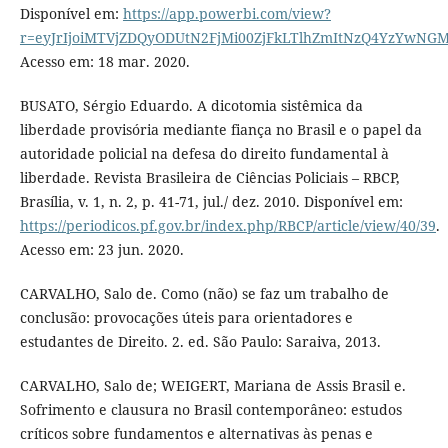
Disponível em:
https://app.powerbi.com/view?
r=eyJrIjoiMTVjZDQyODUtN2FjMi00ZjFkLTlhZmItNzQ4YzYw
Acesso em: 18 mar. 2020.
BUSATO, Sérgio Eduardo. A dicotomia sistêmica da
liberdade provisória mediante fiança no Brasil e o papel da
autoridade policial na defesa do direito fundamental à
liberdade. Revista Brasileira de Ciências Policiais – RBCP,
Brasília, v. 1, n. 2, p. 41-71, jul./ dez. 2010. Disponível em:
https://periodicos.pf.gov.br/index.php/RBCP/article/view/40/39
.
Acesso em: 23 jun. 2020.
CARVALHO, Salo de. Como (não) se faz um trabalho de
conclusão: provocações úteis para orientadores e
estudantes de Direito. 2. ed. São Paulo: Saraiva, 2013.
CARVALHO, Salo de; WEIGERT, Mariana de Assis Brasil e.
Sofrimento e clausura no Brasil contemporâneo: estudos
críticos sobre fundamentos e alternativas às penas e