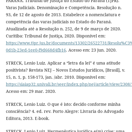
PARANÁ. Tribunal de Justiça do Estado do Paraná (TJPR).
Varas Judiciais. Denominação e Competência. Resolução n.
93, de 12 de agosto de 2013. Estabelece a nomenclatura e
competência das varas judiciais no Estado do Paraná.
Atualizada até a Resolução n. 252, de 9 de março de 2020.
Curitiba: Tribunal de Justiça, 2020. Disponível em:
https://www.tjpr.jus.br/documents/13302/26522731/Resol
0d1b-23ed-1ee0-f9d668d4fb16
. Acesso em: 23 jun. 2020.
STRECK, Lenio Luiz. Aplicar a “letra da lei” é uma atitude
positivista? Revista NEJ – Novos Estudos Jurídicos, [Brasil], v.
15, n. 1, p. 158-173, jan. /abr. 2010. Disponível em:
https://siaiap32.univali.br/seer/index.php/nej/article/view/2308
Acesso em: 29 mar. 2020.
STRECK, Lenio Luiz. O que é isto: decido conforme minha
consciência? 4. ed. rev. Porto Alegre: Livraria do Advogado
Editora, 2013. E-book.
STRECK, Lenio Luiz. Hermenêutica jurídica e(m) crise: uma