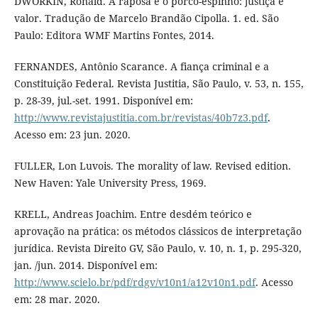
DWORKIN, Ronald. A raposa e o porco-espinho: justiça e
valor. Tradução de Marcelo Brandão Cipolla. 1. ed. São
Paulo: Editora WMF Martins Fontes, 2014.
FERNANDES, Antônio Scarance. A fiança criminal e a
Constituição Federal. Revista Justitia, São Paulo, v. 53, n. 155,
p. 28-39, jul.-set. 1991. Disponível em:
http://www.revistajustitia.com.br/revistas/40b7z3.pdf
.
Acesso em: 23 jun. 2020.
FULLER, Lon Luvois. The morality of law. Revised edition.
New Haven: Yale University Press, 1969.
KRELL, Andreas Joachim. Entre desdém teórico e
aprovação na prática: os métodos clássicos de interpretação
jurídica. Revista Direito GV, São Paulo, v. 10, n. 1, p. 295-320,
jan. /jun. 2014. Disponível em:
http://www.scielo.br/pdf/rdgv/v10n1/a12v10n1.pdf
. Acesso
em: 28 mar. 2020.