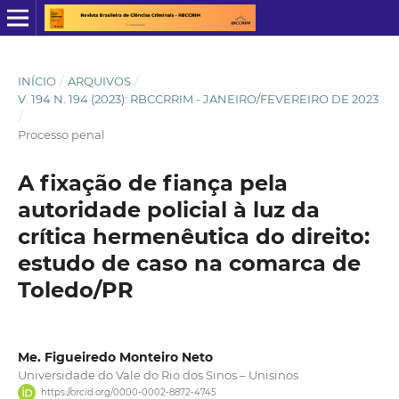
INÍCIO
/
ARQUIVOS
/
V. 194 N. 194 (2023): RBCCRRIM - JANEIRO/FEVEREIRO DE 2023
/
Processo penal
A fixação de fiança pela
autoridade policial à luz da
crítica hermenêutica do direito:
estudo de caso na comarca de
Toledo/PR
Me. Figueiredo Monteiro Neto
Universidade do Vale do Rio dos Sinos – Unisinos
https://orcid.org/0000-0002-8872-4745