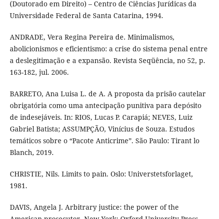
(Doutorado em Direito) – Centro de Ciências Jurídicas da
Universidade Federal de Santa Catarina, 1994.
ANDRADE, Vera Regina Pereira de. Minimalismos,
abolicionismos e eficientismo: a crise do sistema penal entre
a deslegitimação e a expansão. Revista Seqüência, no 52, p.
163-182, jul. 2006.
BARRETO, Ana Luisa L. de A. A proposta da prisão cautelar
obrigatória como uma antecipação punitiva para depósito
de indesejáveis. In: RIOS, Lucas P. Carapiá; NEVES, Luiz
Gabriel Batista; ASSUMPÇÃO, Vinícius de Souza. Estudos
temáticos sobre o “Pacote Anticrime”. São Paulo: Tirant lo
Blanch, 2019.
CHRISTIE, Nils. Limits to pain. Oslo: Universtetsforlaget,
1981.
DAVIS, Angela J. Arbitrary justice: the power of the
American prosecutor. New York: Oxford University Press,