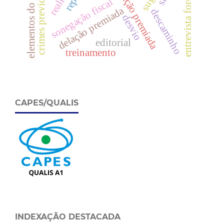
crimes previdenciários
colaboração premiada
elementos do dolo
entrevista forense
sonegação fiscal
delação premiada
descaminho
desvio
editorial
treinamento
CAPES/QUALIS
INDEXAÇÃO DESTACADA