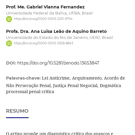
Prof. Me. Gabriel Vianna Fernandez
Universidade Federal da Bahia, UFBA, Brasil
https://orcid.org/0000-0003-2251-9754
Profa. Dra. Ana Luisa Leão de Aquino Barreto
Universidade do Estado do Rio de Janeiro, UERJ, Brasil.
https://orcid.org/0000-0003-3358-8843
DOI:
https://doi.org/10.5281/zenodo.13653847
Lei Anticrime, Arquivamento, Acordo de
Palavras-chave:
Não Persecução Penal, Justiça Penal Negocial, Dogmática
processual penal crítica
RESUMO
O artigo propõe um diagnóstico crítico dos avanços e