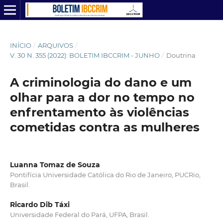
INÍCIO
/
ARQUIVOS
/
V. 30 N. 355 (2022): BOLETIM IBCCRIM - JUNHO
/
Doutrina
A criminologia do dano e um
olhar para a dor no tempo no
enfrentamento às violências
cometidas contra as mulheres
Luanna Tomaz de Souza
Pontifícia Universidade Católica do Rio de Janeiro, PUCRio,
Brasil.
Ricardo Dib Táxi
Universidade Federal do Pará, UFPA, Brasil.