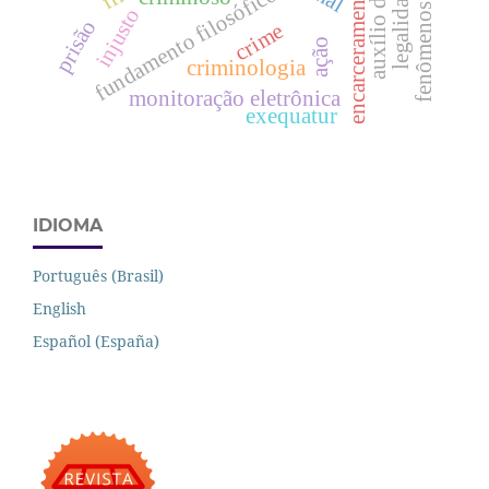
encarceramento em massa
auxílio direto
legalidade
fundamento filosófico
injusto
prisão
crime
ação
criminologia
monitoração eletrônica
exequatur
IDIOMA
Português (Brasil)
English
Español (España)