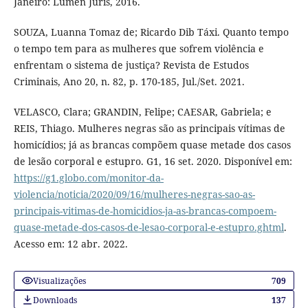
Janeiro: Lumen Juris, 2016.
SOUZA, Luanna Tomaz de; Ricardo Dib Táxi. Quanto tempo
o tempo tem para as mulheres que sofrem violência e
enfrentam o sistema de justiça? Revista de Estudos
Criminais, Ano 20, n. 82, p. 170-185, Jul./Set. 2021.
VELASCO, Clara; GRANDIN, Felipe; CAESAR, Gabriela; e
REIS, Thiago. Mulheres negras são as principais vítimas de
homicídios; já as brancas compõem quase metade dos casos
de lesão corporal e estupro. G1, 16 set. 2020. Disponível em:
https://g1.globo.com/monitor-da-
violencia/noticia/2020/09/16/mulheres-negras-sao-as-
principais-vitimas-de-homicidios-ja-as-brancas-compoem-
quase-metade-dos-casos-de-lesao-corporal-e-estupro.ghtml
.
Acesso em: 12 abr. 2022.
Visualizações
709
Downloads
137