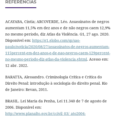
REFERÊNCIAS
ACAYABA, Cíntia; ARCOVERDE, Léo. Assassinatos de negros
aumentam 11,5% em dez anos e de não negros caem 12,9%
no mesmo período, diz Atlas da Violência. G1, 27 ago. 2020.
Disponível em:
https://g1.globo.com/sp/sao-
paulo/noticia/2020/08/27/assassinatos-de-negros-aumentam-
115percent-em-dez-anos-e-de-nao-negros-caem-129percent-
no-mesmo-periodo-diz-atlas-da-violencia.ghtml
. Acesso em:
12 abr. 2022.
BARATTA, Alessandro. Criminologia Crítica e Crítica do
Direito Penal: introdução à sociologia do direito penal. Rio
de Janeiro: Revan, 2011.
BRASIL. Lei Maria da Penha, Lei 11.340 de 7 de agosto de
2006. Disponível em:
http://www.planalto.gov.br/ccivil_03/_ato2004-