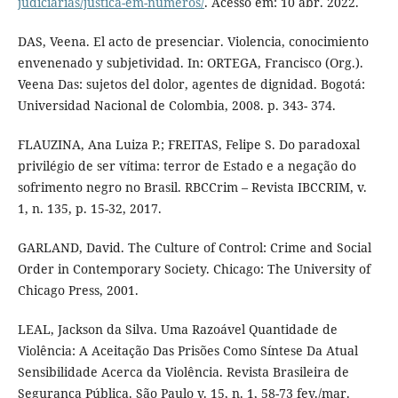
judiciarias/justica-em-numeros/
. Acesso em: 10 abr. 2022.
DAS, Veena. El acto de presenciar. Violencia, conocimiento
envenenado y subjetividad. In: ORTEGA, Francisco (Org.).
Veena Das: sujetos del dolor, agentes de dignidad. Bogotá:
Universidad Nacional de Colombia, 2008. p. 343- 374.
FLAUZINA, Ana Luiza P.; FREITAS, Felipe S. Do paradoxal
privilégio de ser vítima: terror de Estado e a negação do
sofrimento negro no Brasil. RBCCrim – Revista IBCCRIM, v.
1, n. 135, p. 15-32, 2017.
GARLAND, David. The Culture of Control: Crime and Social
Order in Contemporary Society. Chicago: The University of
Chicago Press, 2001.
LEAL, Jackson da Silva. Uma Razoável Quantidade de
Violência: A Aceitação Das Prisões Como Síntese Da Atual
Sensibilidade Acerca da Violência. Revista Brasileira de
Segurança Pública. São Paulo v. 15, n. 1, 58-73 fev./mar.