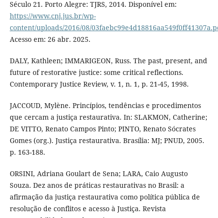
Século 21. Porto Alegre: TJRS, 2014. Disponível em:
https://www.cnj.jus.br/wp-
content/uploads/2016/08/03faebc99e4d18816aa549f0ff41307a.p
Acesso em: 26 abr. 2025.
DALY, Kathleen; IMMARIGEON, Russ. The past, present, and
future of restorative justice: some critical reflections.
Contemporary Justice Review, v. 1, n. 1, p. 21-45, 1998.
JACCOUD, Mylène. Princípios, tendências e procedimentos
que cercam a justiça restaurativa. In: SLAKMON, Catherine;
DE VITTO, Renato Campos Pinto; PINTO, Renato Sócrates
Gomes (org.). Justiça restaurativa. Brasília: MJ; PNUD, 2005.
p. 163-188.
ORSINI, Adriana Goulart de Sena; LARA, Caio Augusto
Souza. Dez anos de práticas restaurativas no Brasil: a
afirmação da justiça restaurativa como política pública de
resolução de conflitos e acesso à Justiça. Revista