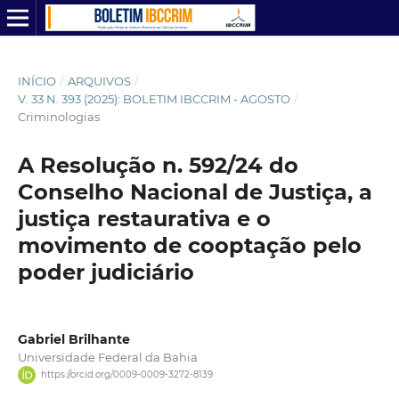
INÍCIO
/
ARQUIVOS
/
V. 33 N. 393 (2025): BOLETIM IBCCRIM - AGOSTO
/
Criminologias
A Resolução n. 592/24 do
Conselho Nacional de Justiça, a
justiça restaurativa e o
movimento de cooptação pelo
poder judiciário
Gabriel Brilhante
Universidade Federal da Bahia
https://orcid.org/0009-0009-3272-8139