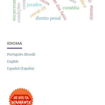
determinação dos fatos
controle
jurados
condições
covid-19
comédia
sistema
direito penal
IDIOMA
Português (Brasil)
English
Español (España)