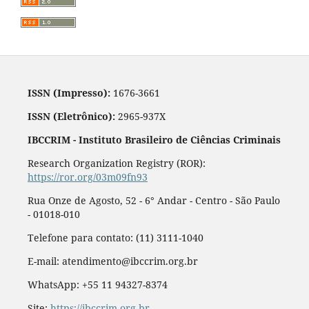
ISSN (Impresso):
1676-3661
ISSN (Eletrônico):
2965-937X
IBCCRIM - Instituto Brasileiro de Ciências Criminais
Research Organization Registry (ROR):
https://ror.org/03m09fn93
Rua Onze de Agosto, 52 - 6° Andar - Centro - São Paulo
- 01018-010
Telefone para contato: (11) 3111-1040
E-mail: atendimento@ibccrim.org.br
WhatsApp: +55 11 94327-8374
Site:
https://ibccrim.org.br