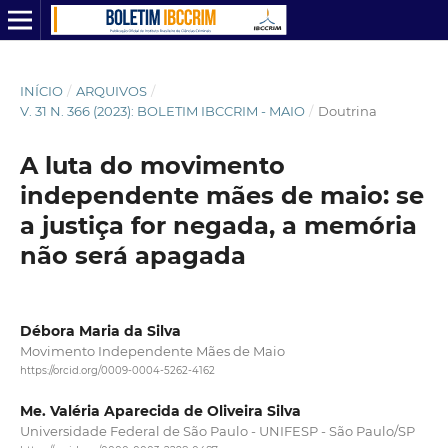
INÍCIO
/
ARQUIVOS
/
V. 31 N. 366 (2023): BOLETIM IBCCRIM - MAIO
/
Doutrina
A luta do movimento
independente mães de maio: se
a justiça for negada, a memória
não será apagada
Débora Maria da Silva
Movimento Independente Mães de Maio
https://orcid.org/0009-0004-5262-4162
Me. Valéria Aparecida de Oliveira Silva
Universidade Federal de São Paulo - UNIFESP - São Paulo/SP