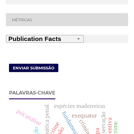
MÉTRICAS
ENVIAR SUBMISSÃO
PALAVRAS-CHAVE
espécies madeireiras
dogmática penal
psicanálise
exequatur
criminologia
crime
prisão
ação