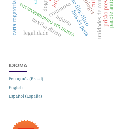
fundamento filosófico
unidades de conservação
prisão preventiva
pacote anticrime
culpa
carta rogatória
criminoso
encarceramento em massa
fins da pena
injusto
auxílio direto
legalidade
IDIOMA
Português (Brasil)
English
Español (España)