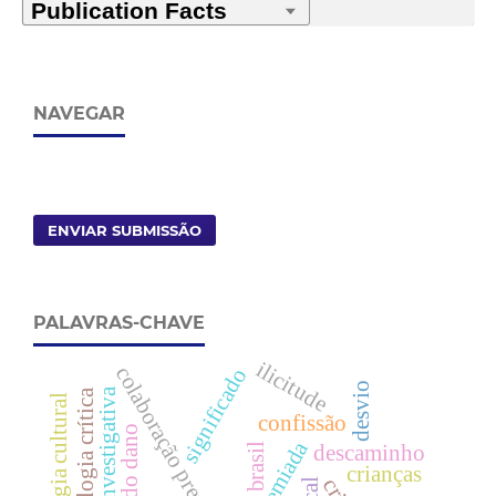
NAVEGAR
ENVIAR SUBMISSÃO
PALAVRAS-CHAVE
ilicitude
colaboração premiada
significado
desvio
entrevista investigativa
criminologia crítica
criminologia cultural
confissão
brasil
descaminho
crianças