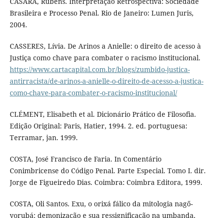
CASARA, Rubens. Interpretação Retrospectiva: Sociedade
Brasileira e Processo Penal. Rio de Janeiro: Lumen Juris,
2004.
CASSERES, Lívia. De Arinos a Anielle: o direito de acesso à
Justiça como chave para combater o racismo institucional.
https://www.cartacapital.com.br/blogs/zumbido-justica-
antirracista/de-arinos-a-anielle-o-direito-de-acesso-a-justica-
como-chave-para-combater-o-racismo-institucional/
CLÉMENT, Elisabeth et al. Dicionário Prático de Filosofia.
Edição Original: Paris, Hatier, 1994. 2. ed. portuguesa:
Terramar, jan. 1999.
COSTA, José Francisco de Faria. In Comentário
Conimbricense do Código Penal. Parte Especial. Tomo I. dir.
Jorge de Figueiredo Dias. Coimbra: Coimbra Editora, 1999.
COSTA, Oli Santos. Exu, o orixá fálico da mitologia nagő-
yorubá: demonização e sua ressignificação na umbanda.