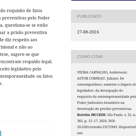
do requisito de fatos
PUBLICADO
s preventivas pelo Poder
a, questiona-se se estão
27-08-2024
nar a prisão preventiva
e diz respeito aos
isional e não ao
tese, sugere-se que
COMO CITAR
encontram respaldo legal.
eito legislativo pelo
VIEIRA CARVALHO, Andersson;
ontemporaneidade ou fatos
ASTOR CORNEAU, Juliano. De
s
.
contemporâneo, somente o ímpeto d
legislador:: da deturpação do
requisito da contemporaneidade pel
Poder Judiciário brasileiro na
decretação de prisões preventivas.
Boletim IBCCRIM
, São Paulo, v. 32, n
382, p. 15–17, 2024. DOI:
10.5281/zenodo.13272943. Disponível
em: