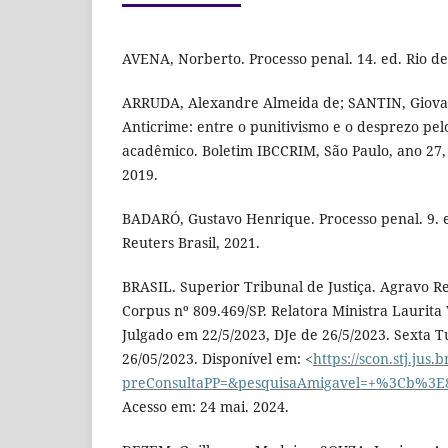
AVENA, Norberto. Processo penal. 14. ed. Rio de
ARRUDA, Alexandre Almeida de; SANTIN, Giovani
Anticrime: entre o punitivismo e o desprezo pe
acadêmico. Boletim IBCCRIM, São Paulo, ano 27, v
2019.
BADARÓ, Gustavo Henrique. Processo penal. 9. 
Reuters Brasil, 2021.
BRASIL. Superior Tribunal de Justiça. Agravo 
Corpus nº 809.469/SP. Relatora Ministra Laurita
Julgado em 22/5/2023, DJe de 26/5/2023. Sexta T
26/05/2023. Disponível em: <
https://scon.stj.jus
preConsultaPP=&pesquisaAmigavel=+%3Cb%3E8
Acesso em: 24 mai. 2024.