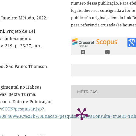
número dessa publicação. Para efe
legais, deve ser consignada a fonte
publicação original, além do link D
 Janeiro: Método, 2022.
para referência cruzada (se houver
. Projeto de Lei
lo conhecimento
. 319, p. 26-27, jun.,
0
0
ed. São Paulo: Thomson
Regimental no Habeas
MÉTRICAS
 Vaz. Sexta Turma.
urma. Data de Publicação:
.br/SCON/pesquisar.jsp?
09.469%3C%2Fb%3E&acao=pesquisar&novaConsulta=true&i=1&b=A