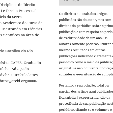
LICENÇA
isciplinas de Direito
 I e Direito Processual
Os direitos autorais dos artigos
ário da Serra
publicados são do autor, mas com
rio Acadêmico do Curso de
direitos do periódico sobre a prim
a. Mestrando em Ciências
publicação e com respeito ao perí
 científicos na área de
de exclusividade de um ano. Os
autores somente poderão utilizar 
mesmos resultados em outras
de Católica do Rio
publicações indicando claramente 
periódico como o meio da publica
olsista CAPES. Graduado
original. Se não houver tal indicaçã
 Gaúcha. Advogado
considerar-se-á situação de autoplá
v.br. Currículo lattes:
ttps://orcid.org/0000-
Portanto, a reprodução, total ou
parcial, dos artigos aqui publicado
fica sujeita à expressa menção da
procedência de sua publicação nes
periódico, citando-se o volume e o