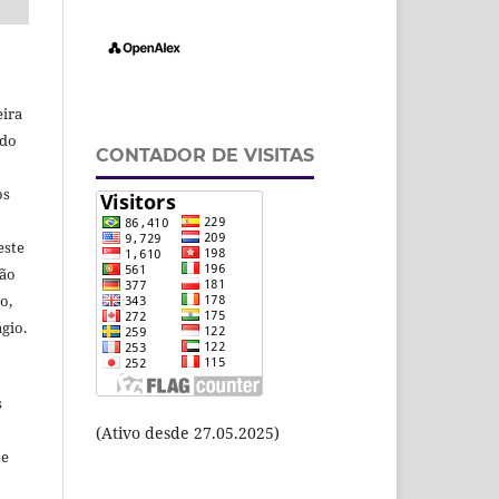
eira
odo
CONTADOR DE VISITAS
os
este
ção
o,
gio.
s
(Ativo desde 27.05.2025)
te