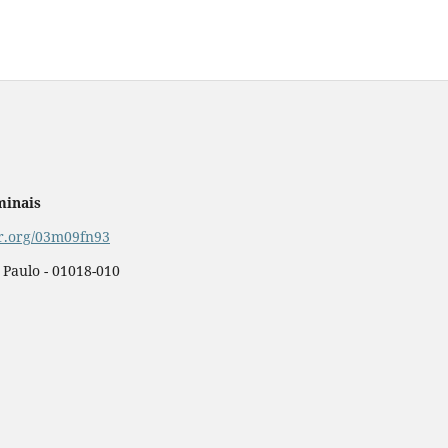
minais
or.org/03m09fn93
o Paulo - 01018-010