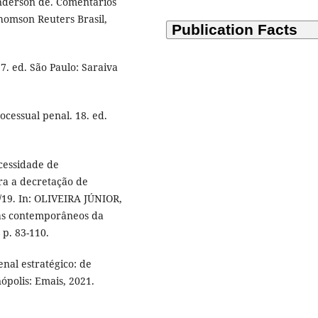
derson de. Comentários
Thomson Reuters Brasil,
7. ed. São Paulo: Saraiva
cessual penal. 18. ed.
cessidade de
ra a decretação de
/19. In: OLIVEIRA JÚNIOR,
mas contemporâneos da
 p. 83-110.
nal estratégico: de
ópolis: Emais, 2021.