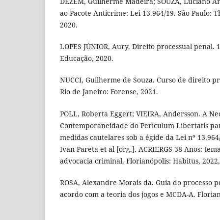
DEZEM, Guilherme Madeira; SOUZA, Luciano An
ao Pacote Anticrime: Lei 13.964/19. São Paulo: 
2020.
LOPES JÚNIOR, Aury. Direito processual penal. 1
Educação, 2020.
NUCCI, Guilherme de Souza. Curso de direito pro
Rio de Janeiro: Forense, 2021.
POLL, Roberta Eggert; VIEIRA, Andersson. A Ne
Contemporaneidade do Periculum Libertatis pa
medidas cautelares sob a égide da Lei nº 13.964
Ivan Pareta et al [org.]. ACRIERGS 38 Anos: te
advocacia criminal. Florianópolis: Habitus, 2022,
ROSA, Alexandre Morais da. Guia do processo pe
acordo com a teoria dos jogos e MCDA-A. Florian