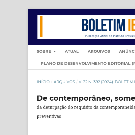
SOBRE
ATUAL
ARQUIVOS
ANÚNC
PLANO DE DESENVOLVIMENTO EDITORIAL (
INÍCIO
/
ARQUIVOS
/
V. 32 N. 382 (2024): BOLET
De contemporâneo, somen
da deturpação do requisito da contemporaneidad
preventivas