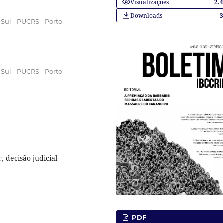
Visualizações
2.
Downloads
 Sul - PUCRS - Porto
 Sul - PUCRS - Porto
, decisão judicial
PDF