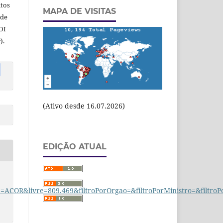
itos
MAPA DE VISITAS
 de
OI
).
(Ativo desde 16.07.2026)
EDIÇÃO ATUAL
COR&livre=809.469&filtroPorOrgao=&filtroPorMinistro=&filtr