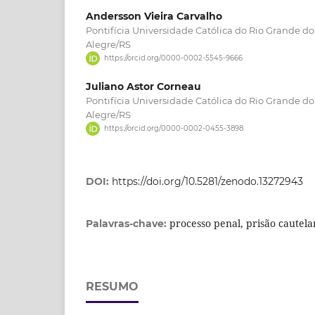
Andersson Vieira Carvalho
Pontifícia Universidade Católica do Rio Grande do
Alegre/RS
https://orcid.org/0000-0002-5545-9666
Juliano Astor Corneau
Pontifícia Universidade Católica do Rio Grande do
Alegre/RS
https://orcid.org/0000-0002-0455-3898
DOI:
https://doi.org/10.5281/zenodo.13272943
processo penal, prisão cautelar
Palavras-chave:
RESUMO