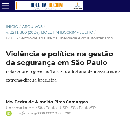
INÍCIO
/
ARQUIVOS
/
V. 32 N. 380 (2024): BOLETIM IBCCRIM - JULHO
/
LAUT - Centro de análise da liberdade e do autoritarismo
Violência e política na gestão
da segurança em São Paulo
notas sobre o governo Tarcísio, a história de massacres e a
extrema-direita brasileira
Me. Pedro de Almeida Pires Camargos
Universidade de São Paulo - USP - São Paulo/SP
https://orcid.org/0000-0002-9560-8208