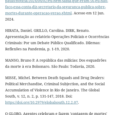
paulo/noticia/2024/04/02/eu-nem-sabia-que-eram-56-eu-nao-
faco-essa-conta-diz-secretario-da-seguranca-publica-sobre-
mortes-durante-operacao-verao.ghtml
. Acesso em 12 jun.
2024.
HIRATA, Daniel. GRILLO, Carolina. DIRK, Renato.
Apresentação ao relatório Operações Policiais e Ocorrências
Criminais: Por um Debate Público Qualificado. Dilemas:
Reflexões na Pandemia, p. 1-19, 2020.
MANSO, Bruno P. A república das milícias: Dos esquadrões
da morte à era Bolsonaro. São Paulo: Todavia, 2020.
MISSE, Michel. Between Death Squads and Drug Dealers:
Political Merchandise, Criminal Subjection, and the Social
Accumulation of Violence in Rio de Janeiro. The Global
South, v. 12, n. 2, p. 131-147, 2018. Doi:
https://doi.org/10.2979/globalsouth.12.2.07
.
O GLOBO. Agentes celebram e fazem 'contagem de mortes'