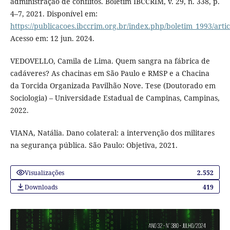
administração de conflitos. Boletim IBCCRIM, v. 29, n. 338, p.
4–7, 2021. Disponível em:
https://publicacoes.ibccrim.org.br/index.php/boletim_1993/arti
Acesso em: 12 jun. 2024.
VEDOVELLO, Camila de Lima. Quem sangra na fábrica de
cadáveres? As chacinas em São Paulo e RMSP e a Chacina
da Torcida Organizada Pavilhão Nove. Tese (Doutorado em
Sociologia) – Universidade Estadual de Campinas, Campinas,
2022.
VIANA, Natália. Dano colateral: a intervenção dos militares
na segurança pública. São Paulo: Objetiva, 2021.
Visualizações
2.552
Downloads
419