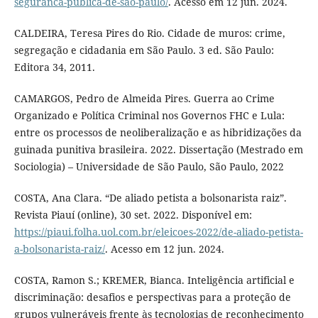
seguranca-publica-de-sao-paulo/
. Acesso em 12 jun. 2024.
CALDEIRA, Teresa Pires do Rio. Cidade de muros: crime,
segregação e cidadania em São Paulo. 3 ed. São Paulo:
Editora 34, 2011.
CAMARGOS, Pedro de Almeida Pires. Guerra ao Crime
Organizado e Política Criminal nos Governos FHC e Lula:
entre os processos de neoliberalização e as hibridizações da
guinada punitiva brasileira. 2022. Dissertação (Mestrado em
Sociologia) – Universidade de São Paulo, São Paulo, 2022
COSTA, Ana Clara. “De aliado petista a bolsonarista raiz”.
Revista Piauí (online), 30 set. 2022. Disponível em:
https://piaui.folha.uol.com.br/eleicoes-2022/de-aliado-petista-
a-bolsonarista-raiz/
. Acesso em 12 jun. 2024.
COSTA, Ramon S.; KREMER, Bianca. Inteligência artificial e
discriminação: desafios e perspectivas para a proteção de
grupos vulneráveis frente às tecnologias de reconhecimento