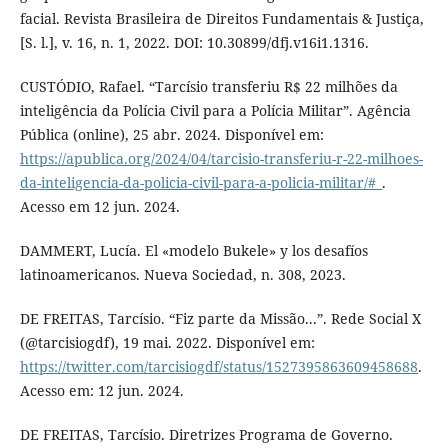
facial. Revista Brasileira de Direitos Fundamentais & Justiça,
[S. l.], v. 16, n. 1, 2022. DOI: 10.30899/dfj.v16i1.1316.
CUSTÓDIO, Rafael. “Tarcísio transferiu R$ 22 milhões da
inteligência da Polícia Civil para a Polícia Militar”. Agência
Pública (online), 25 abr. 2024. Disponível em:
https://apublica.org/2024/04/tarcisio-transferiu-r-22-milhoes-
da-inteligencia-da-policia-civil-para-a-policia-militar/#_
.
Acesso em 12 jun. 2024.
DAMMERT, Lucía. El «modelo Bukele» y los desafíos
latinoamericanos. Nueva Sociedad, n. 308, 2023.
DE FREITAS, Tarcísio. “Fiz parte da Missão...”. Rede Social X
(@tarcisiogdf), 19 mai. 2022. Disponível em:
https://twitter.com/tarcisiogdf/status/1527395863609458688
.
Acesso em: 12 jun. 2024.
DE FREITAS, Tarcísio. Diretrizes Programa de Governo.