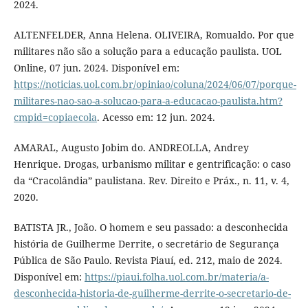
2024.
ALTENFELDER, Anna Helena. OLIVEIRA, Romualdo. Por que
militares não são a solução para a educação paulista. UOL
Online, 07 jun. 2024. Disponível em:
https://noticias.uol.com.br/opiniao/coluna/2024/06/07/porque-
militares-nao-sao-a-solucao-para-a-educacao-paulista.htm?
cmpid=copiaecola
. Acesso em: 12 jun. 2024.
AMARAL, Augusto Jobim do. ANDREOLLA, Andrey
Henrique. Drogas, urbanismo militar e gentrificação: o caso
da “Cracolândia” paulistana. Rev. Direito e Práx., n. 11, v. 4,
2020.
BATISTA JR., João. O homem e seu passado: a desconhecida
história de Guilherme Derrite, o secretário de Segurança
Pública de São Paulo. Revista Piauí, ed. 212, maio de 2024.
Disponível em:
https://piaui.folha.uol.com.br/materia/a-
desconhecida-historia-de-guilherme-derrite-o-secretario-de-