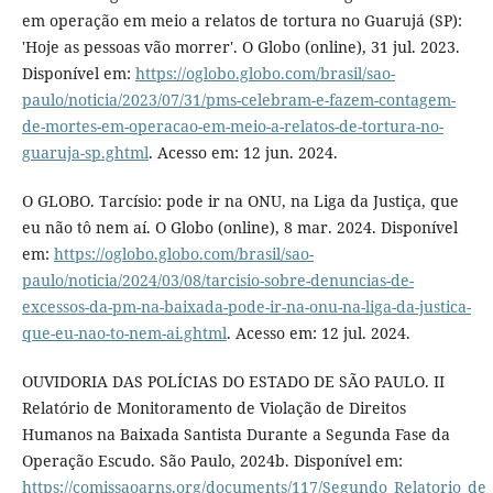
em operação em meio a relatos de tortura no Guarujá (SP):
'Hoje as pessoas vão morrer'. O Globo (online), 31 jul. 2023.
Disponível em:
https://oglobo.globo.com/brasil/sao-
paulo/noticia/2023/07/31/pms-celebram-e-fazem-contagem-
de-mortes-em-operacao-em-meio-a-relatos-de-tortura-no-
guaruja-sp.ghtml
. Acesso em: 12 jun. 2024.
O GLOBO. Tarcísio: pode ir na ONU, na Liga da Justiça, que
eu não tô nem aí. O Globo (online), 8 mar. 2024. Disponível
em:
https://oglobo.globo.com/brasil/sao-
paulo/noticia/2024/03/08/tarcisio-sobre-denuncias-de-
excessos-da-pm-na-baixada-pode-ir-na-onu-na-liga-da-justica-
que-eu-nao-to-nem-ai.ghtml
. Acesso em: 12 jul. 2024.
OUVIDORIA DAS POLÍCIAS DO ESTADO DE SÃO PAULO. II
Relatório de Monitoramento de Violação de Direitos
Humanos na Baixada Santista Durante a Segunda Fase da
Operação Escudo. São Paulo, 2024b. Disponível em:
https://comissaoarns.org/documents/117/Segundo_Relatorio_d