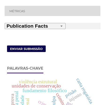
MÉTRICAS
ENVIAR SUBMISSÃO
PALAVRAS-CHAVE
carta rogatória
violência estrutural
unidades de conservação
prisão
fundamento filosófico
prova penal
injusto
criminoso
culpa
crime