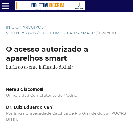
INÍCIO
/
ARQUIVOS
/
V. 30 N. 352 (2022): BOLETIM IBCCRIM - MARÇO
/
Doutrina
O acesso autorizado a
aparelhos smart
burla ao agente infiltrado digital?
Nereu Giacomolli
Universidad Complutense de Madrid
Dr. Luiz Eduardo Cani
Pontifícia Universidade Católica de Rio Grande do Sul, PUC/RS,
Brasil.