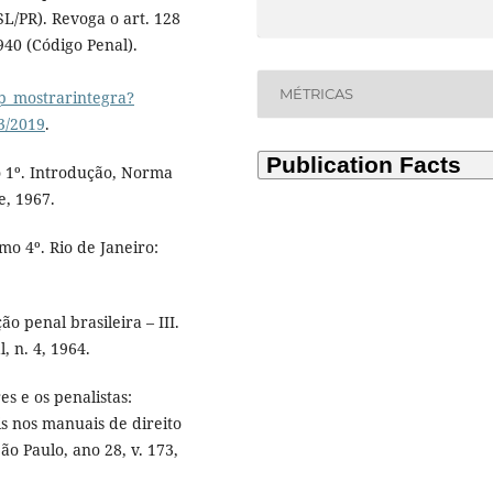
SL/PR). Revoga o art. 128
940 (Código Penal).
MÉTRICAS
p_mostrarintegra?
3/2019
.
o 1º. Introdução, Norma
e, 1967.
mo 4º. Rio de Janeiro:
 penal brasileira – III.
, n. 4, 1964.
 e os penalistas:
s nos manuais de direito
ão Paulo, ano 28, v. 173,