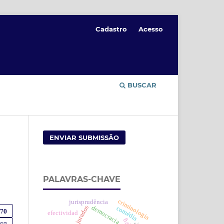
Cadastro
Acesso
BUSCAR
ENVIAR SUBMISSÃO
PALAVRAS-CHAVE
criminologia
jurisprudência
jurados
democracia
comédia
570
efectividad