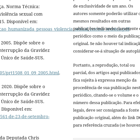
de exclusividade de um ano. Os
iça. Norma Técnica:
autores somente poderão utilizar 
violência sexual com
mesmos resultados em outras
015. Disponível em:
publicações indicando claramente 
encao_humanizada_pessoas_violencia_sexual_norma_tecnica.pdf
.
periódico como o meio da publica
 2005. Dispõe sobre o
original. Se não houver tal indicaçã
Interrupção da Gravidez
considerar-se-á situação de autoplá
a Único de Saúde-SUS.
Portanto, a reprodução, total ou
parcial, dos artigos aqui publicado
005/prt1508_01_09_2005.html
.
fica sujeita à expressa menção da
 2020. Dispõe sobre o
procedência de sua publicação nes
Interrupção da Gravidez
periódico, citando-se o volume e o
a Único de Saúde-SUS.
número dessa publicação. Para efe
0. Disponível em:
legais, deve ser consignada a fonte
.561-de-23-de-setembro-
publicação original, além do link D
para referência cruzada (se houver
a da Deputada Chris