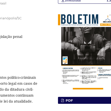
Downloads
1.
asil
orianópolis/SC
gislação penal
os político-criminais
borto legal em casos de
o da ditadura civil-
rgumentos continuam
PDF
e lei da atualidade.