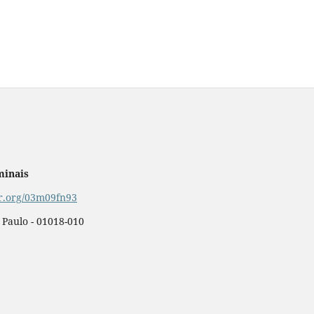
minais
or.org/03m09fn93
o Paulo - 01018-010