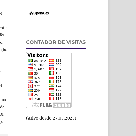
os
este
ção
CONTADOR DE VISITAS
o,
gio.
s
te
itos
 de
OI
(Ativo desde 27.05.2025)
).