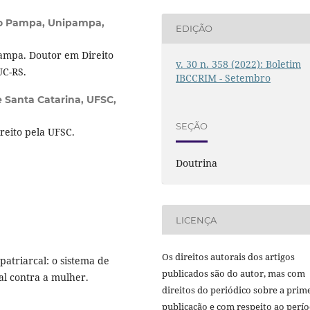
do Pampa, Unipampa,
EDIÇÃO
Pampa. Doutor em Direito
v. 30 n. 358 (2022): Boletim
UC-RS.
IBCCRIM - Setembro
 Santa Catarina, UFSC,
SEÇÃO
reito pela UFSC.
Doutrina
LICENÇA
Os direitos autorais dos artigos
atriarcal: o sistema de
publicados são do autor, mas com
al contra a mulher.
direitos do periódico sobre a prim
.
publicação e com respeito ao perí