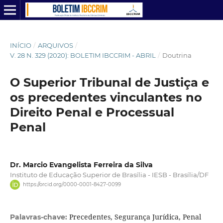
INÍCIO
/
ARQUIVOS
/
V. 28 N. 329 (2020): BOLETIM IBCCRIM - ABRIL
/
Doutrina
O Superior Tribunal de Justiça e
os precedentes vinculantes no
Direito Penal e Processual
Penal
Dr. Marcio Evangelista Ferreira da Silva
Instituto de Educação Superior de Brasília - IESB - Brasília/DF
https://orcid.org/0000-0001-8427-0099
Precedentes, Segurança Jurídica, Penal
Palavras-chave: