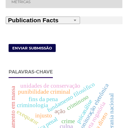
MÉTRICAS
ENVIAR SUBMISSÃO
PALAVRAS-CHAVE
fundamento filosófico
monitoração eletrônica
unidades de conservação
encarceramento em massa
punibilidade criminal
soberania nacional
criminoso
fins da pena
psicanálise
carta rogatória
criminologia
ação
exequatur
auxílio direto
injusto
crime
culpa