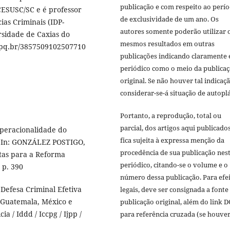
publicação e com respeito ao perí
CESUSC/SC e é professor
de exclusividade de um ano. Os
as Criminais (IDP-
autores somente poderão utilizar 
rsidade de Caxias do
mesmos resultados em outras
.cnpq.br/3857509102507710
publicações indicando claramente 
periódico como o meio da publica
original. Se não houver tal indicaçã
considerar-se-á situação de autoplá
Portanto, a reprodução, total ou
parcial, dos artigos aqui publicado
operacionalidade do
fica sujeita à expressa menção da
o. In: GONZÁLEZ POSTIGO,
procedência de sua publicação nes
stas para a Reforma
periódico, citando-se o volume e o
 p. 390
número dessa publicação. Para efe
efesa Criminal Efetiva
legais, deve ser consignada a fonte
, Guatemala, México e
publicação original, além do link D
ia / Iddd / Iccpg / Ijpp /
para referência cruzada (se houver