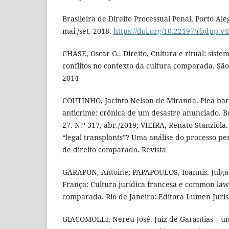
Brasileira de Direito Processual Penal, Porto Alegr
mai./set. 2018.
https://doi.org/10.22197/rbdpp.v4
CHASE, Oscar G.. Direito, Cultura e ritual: siste
conflitos no contexto da cultura comparada. São
2014
COUTINHO, Jacinto Nelson de Miranda. Plea bar
anticrime: crônica de um desastre anunciado. 
27. N.º 317, abr./2019; VIEIRA, Renato Stanziol
“legal transplants”? Uma análise do processo pen
de direito comparado. Revista
GARAPON, Antoine; PAPAPOULOS, Ioannis. Julgar
França: Cultura jurídica francesa e common la
comparada. Rio de Janeiro: Editora Lumen Juris,
GIACOMOLLI, Nereu José. Juiz de Garantias – um