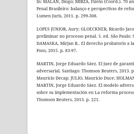
In: MALAN, Diogo; MIRZA, Flávio (Coord.). 70 a
Penal Brasileiro: balanço e perspectivas de refo
Lumen Juris, 2011. p. 299-308.
LOPES JUNIOR, Aury; GLOECKNER, Ricardo Jacob
preliminar no processo penal. 5. ed. São Paulo: S
DAMASKA, Mirjan R.. El derecho probatorio a la
Pons, 2015. p. 83-97.
MARTIN, Jorge Eduardo Sáez. El juez de garantí
adversarial. Santiago: Thomson Reuters, 2013.
Maurício Decap; JULIO, Mauricio Duce; HOLMA
MARTIN, Jorge Eduardo Sáez. El modelo adversa
sobre su implementación en La reforma procesal
Thomson Reuters, 2013. p. 221.