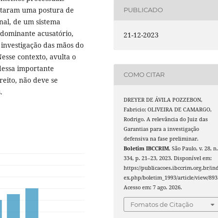
otaram uma postura de
PUBLICADO
nal, de um sistema
dominante acusatório,
21-12-2023
 investigação das mãos do
esse contexto, avulta o
dessa importante
COMO CITAR
eito, não deve se
.
DREYER DE ÁVILA POZZEBON,
Fabricio; OLIVEIRA DE CAMARGO,
Rodrigo. A relevância do Juiz das
Garantias para a investigação
defensiva na fase preliminar.
Boletim IBCCRIM
, São Paulo, v. 28, n
334, p. 21–23, 2023. Disponível em:
https://publicacoes.ibccrim.org.br/in
ex.php/boletim_1993/article/view/893
Acesso em: 7 ago. 2026.
Fomatos de Citação