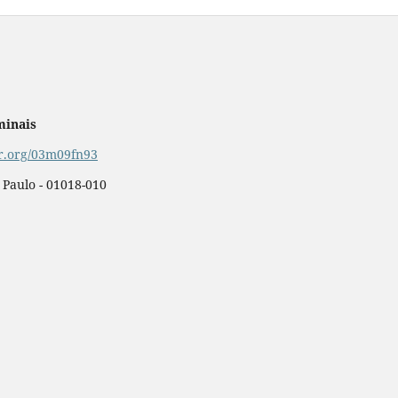
minais
or.org/03m09fn93
o Paulo - 01018-010