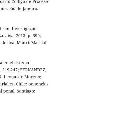
nos do Código de Processo
rma. Rio de Janeiro:
sen. Investigação
araiva, 2013. p. 399;
 deriva. Madri: Marcial
a en el sistema
 p. 219-247; FERNANDEZ,
N, Leonardo Moreno;
rial en Chile: ponencias
 penal. Santiago: