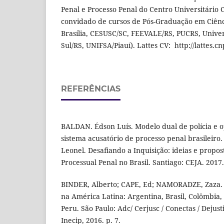
Penal e Processo Penal do Centro Universitário 
convidado de cursos de Pós-Graduação em Ciênci
Brasília, CESUSC/SC, FEEVALE/RS, PUCRS, Unive
Sul/RS, UNIFSA/Piauí). Lattes CV: http://lattes
REFERÊNCIAS
BALDAN. Édson Luís. Modelo dual de polícia e 
sistema acusatório de processo penal brasileir
Leonel. Desafiando a Inquisição: ideias e propo
Processual Penal no Brasil. Santiago: CEJA. 2017.
BINDER, Alberto; CAPE, Ed; NAMORADZE, Zaza. D
na América Latina: Argentina, Brasil, Colômbia
Peru. São Paulo: Adc/ Cerjusc / Conectas / Dejustic
Inecip, 2016. p. 7.