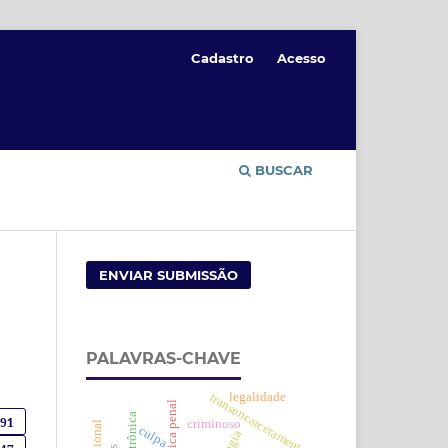
Cadastro
Acesso
BUSCAR
ENVIAR SUBMISSÃO
PALAVRAS-CHAVE
legalidade
transencarceramento
dogmática penal
391
criminoso
culpa