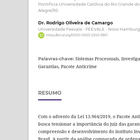
Pontifícia Universidade Católica do Rio Grande do
Alegre/RS
Dr. Rodrigo Oliveira de Camargo
Universidade Feevale - FEEVALE - Novo Hambur
https://orcid.org/0000-0003-2340-9901
Sistemas Processuais, Investig
Palavras-chave:
Garantias, Pacote Anticrime
RESUMO
Com o advento da Lei 13.964/2019, o Pacote Anti
busca tensionar a importância do juiz das gara
compreensão e desenvolvimento do instituto Inv
Brasil. A partir da análise comparada de orden