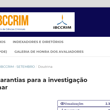
IOS
INDEXADORES E DIRETÓRIOS
PDE)
GALERIA DE HONRA DOS AVALIADORES
IM IBCCRIM - SETEMBRO
/
Doutrina
Garantias para a investigação
nar
Visualizações
2.