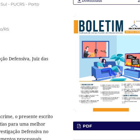
Downloads
 Sul - PUCRS - Porto
go/RS
ação Defensiva, Juiz das
crime, o presente escrito
ntias para uma melhor
PDF
estigação Defensiva no
amentos processuais