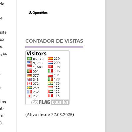
odo
os
este
ção
CONTADOR DE VISITAS
o,
gio.
s
te
itos
 de
(Ativo desde 27.05.2025)
OI
).