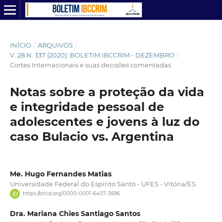
INÍCIO
/
ARQUIVOS
/
V. 28 N. 337 (2020): BOLETIM IBCCRIM - DEZEMBRO
/
Cortes Internacionais e suas decisões comentadas
Notas sobre a proteção da vida
e integridade pessoal de
adolescentes e jovens à luz do
caso Bulacio vs. Argentina
Me. Hugo Fernandes Matias
Universidade Federal do Espírito Santo - UFES - Vitória/ES
https://orcid.org/0000-0001-6407-3696
Dra. Mariana Chies Santiago Santos