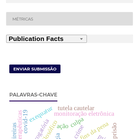
MÉTRICAS
ENVIAR SUBMISSÃO
PALAVRAS-CHAVE
exequatur
tutela cautelar
covid-19
monitoração eletrônica
culpa
carta rogatória
fins da pena
prisão
ação
crime