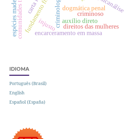
comunidades terapêuticas
fundamento filosófico
espécies madeireiras
criminologia
psicanálise
dogmática penal
criminoso
injusto
auxílio direto
direitos das mulheres
encarceramento em massa
IDIOMA
Português (Brasil)
English
Español (España)