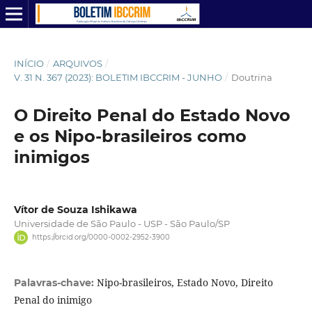
INÍCIO
/
ARQUIVOS
/
V. 31 N. 367 (2023): BOLETIM IBCCRIM - JUNHO
/
Doutrina
O Direito Penal do Estado Novo
e os Nipo-brasileiros como
inimigos
Vítor de Souza Ishikawa
Universidade de São Paulo - USP - São Paulo/SP
https://orcid.org/0000-0002-2952-3900
Nipo-brasileiros, Estado Novo, Direito
Palavras-chave:
Penal do inimigo