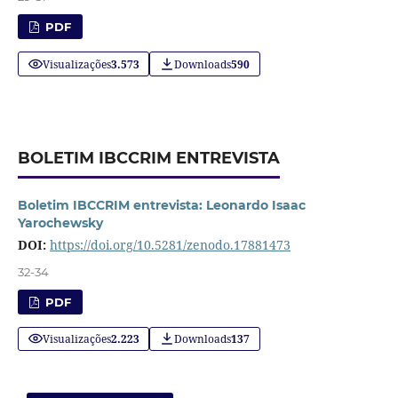
PDF
Visualizações
3.573
Downloads
590
BOLETIM IBCCRIM ENTREVISTA
Boletim IBCCRIM entrevista: Leonardo Isaac
Yarochewsky
DOI:
https://doi.org/10.5281/zenodo.17881473
32-34
PDF
Visualizações
2.223
Downloads
137