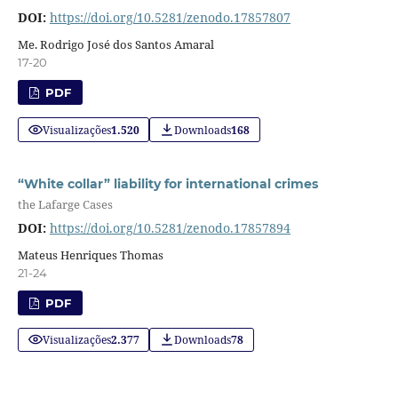
DOI:
https://doi.org/10.5281/zenodo.17857807
Me. Rodrigo José dos Santos Amaral
17-20
PDF
Visualizações
1.520
Downloads
168
“White collar” liability for international crimes
the Lafarge Cases
DOI:
https://doi.org/10.5281/zenodo.17857894
Mateus Henriques Thomas
21-24
PDF
Visualizações
2.377
Downloads
78