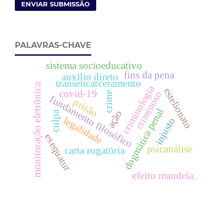
ENVIAR SUBMISSÃO
PALAVRAS-CHAVE
sistema socioeducativo
fins da pena
auxílio direto
transencarceramento
monitoração eletrônica
criminologia
estelionato
covid-19
criminoso
crime
fundamento filosófico
prisão
dogmática penal
ação
culpa
legalidade
injusto
exequatur
psicanálise
carta rogatória
efeito mandela.