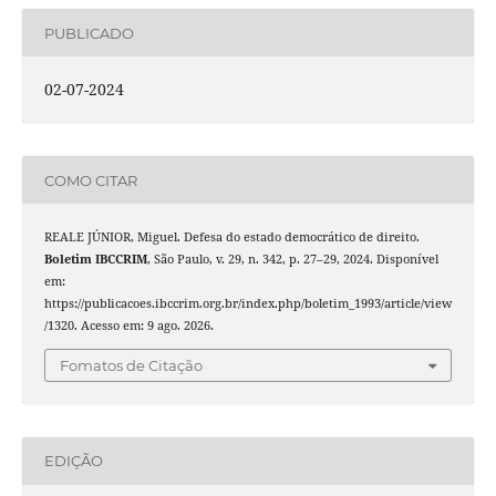
PUBLICADO
02-07-2024
COMO CITAR
REALE JÚNIOR, Miguel. Defesa do estado democrático de direito.
Boletim IBCCRIM
, São Paulo, v. 29, n. 342, p. 27–29, 2024. Disponível
em:
https://publicacoes.ibccrim.org.br/index.php/boletim_1993/article/view
/1320. Acesso em: 9 ago. 2026.
Fomatos de Citação
EDIÇÃO