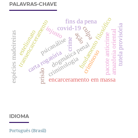
PALAVRAS-CHAVE
fundamento filosófico
fins da pena
transencarceramento
tutela provisória
covid-19
injusto
culpa
estelionato
amazônia oriental
espécies madeireiras
ação
pacote anticrime
psicanálise
crime
dogmática penal
criminoso
carta rogatória
criminologia
prisão
encarceramento em massa
IDIOMA
Português (Brasil)