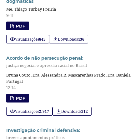
dogmáticas
Me. Thiago Turbay Freiria
9-11
PDF
Visualizações
843
Downloads
436
Acordo de não persecução penal:
justiça negocial e opressão racial no Brasil
Bruna Couto, Dra. Alessandra R. Mascarenhas Prado, Dra. Daniela
Portugal
12-14
PDF
Visualizações
2.917
Downloads
212
Investigação criminal defensiva:
breves apontamentos práticos