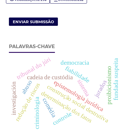
ENVIAR SUBMISSÃO
PALAVRAS-CHAVE
tribunal do júri
fundada suspeita
democracia
fiabilidade
proibicionismo
cadeia de custódia
sistema
jurados
abuso
epistemologia jurídica
investigación
redução de riscos
construção social destrutiva
determinação dos fatos
criminologia
comédia
controle