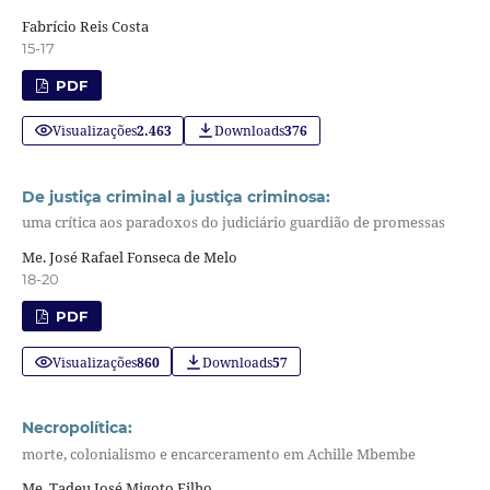
Fabrício Reis Costa
15-17
PDF
Visualizações
2.463
Downloads
376
De justiça criminal a justiça criminosa:
uma crítica aos paradoxos do judiciário guardião de promessas
Me. José Rafael Fonseca de Melo
18-20
PDF
Visualizações
860
Downloads
57
Necropolítica:
morte, colonialismo e encarceramento em Achille Mbembe
Me. Tadeu José Migoto Filho